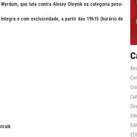
o Werdum, que luta contra Alexey Oleynik na categoria peso-
íntegra e com exclusividade, a partir das 19h15 (horário de
C
Amb
Co
Crô
Cul
Dir
Edi
Edi
truik
ED