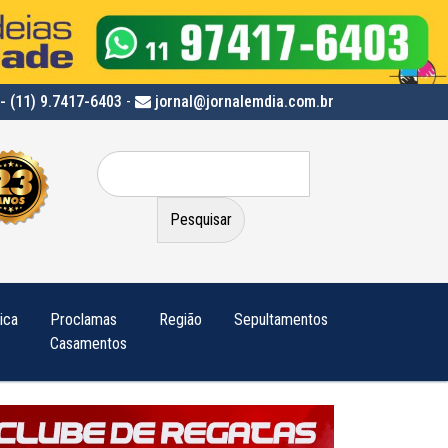
- (11) 9.7417-6403
-
jornal@jornalemdia.com.br
Pesquisar
por:
tica
Proclamas
Região
Sepultamentos
Casamentos