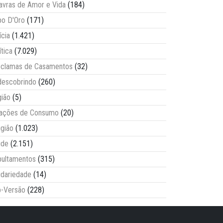
avras de Amor e Vida
(184)
o D'Oro
(171)
ícia
(1.421)
ítica
(7.029)
clamas de Casamentos
(32)
escobrindo
(260)
ião
(5)
lações de Consumo
(20)
igião
(1.023)
úde
(2.151)
ultamentos
(315)
idariedade
(14)
-Versão
(228)