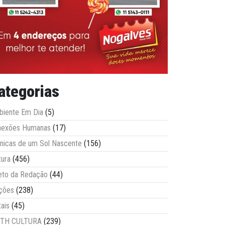
ategorias
iente Em Dia
(5)
nexões Humanas
(17)
nicas de um Sol Nascente
(156)
tura
(456)
eto da Redação
(44)
ções
(238)
tais
(45)
ITH CULTURA
(239)