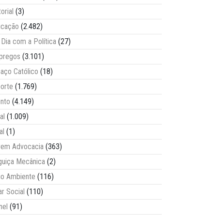
torial
(3)
ucação
(2.482)
Dia com a Política
(27)
pregos
(3.101)
aço Católico
(18)
orte
(1.769)
nto
(4.149)
al
(1.009)
al
(1)
vem Advocacia
(363)
guiça Mecânica
(2)
o Ambiente
(116)
ar Social
(110)
nel
(91)