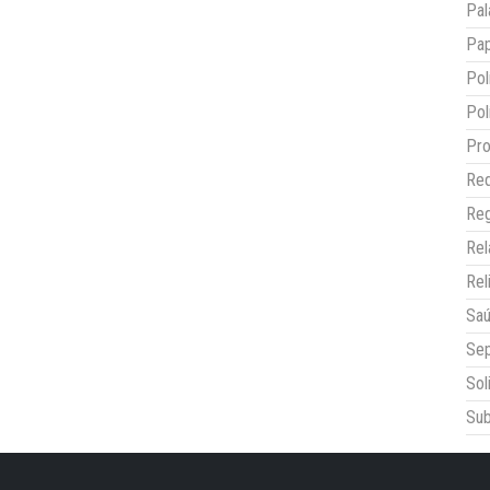
Pal
Pap
Pol
Pol
Pro
Red
Reg
Re
Rel
Sa
Sep
Sol
Sub