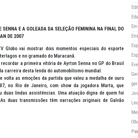
Edi
Ed
Em 
E SENNA E A GOLEADA DA SELEÇÃO FEMININA NA FINAL DO
Em
AN DE 2007
Esp
TV Globo vai mostrar dois momentos especiais do esporte
Esp
Interlagos e no gramado do Maracanã.
recordar a primeira vitória de Ayrton Senna no GP do Brasil
Eve
a carreira desta lenda do automobilismo mundial.
Ger
 de volta as emoções da partida que valeu a medalha de ouro
ger
07, no Rio de Janeiro, com show da jogadora Marta, que
eu duas lindas assistências. Uma atuação digna de quem foi
Jo
 As duas transmissões têm narrações originais de Galvão
Lin
Mei
Olh
Pai