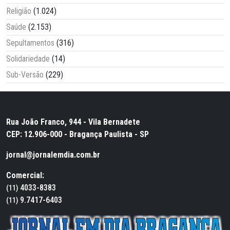
Religião
(1.024)
Saúde
(2.153)
Sepultamentos
(316)
Solidariedade
(14)
Sub-Versão
(229)
Rua João Franco, 944 - Vila Bernadete
CEP: 12.906-000 - Bragança Paulista - SP
jornal@jornalemdia.com.br
Comercial:
4033-8383
(11)
9.7417-6403
(11)