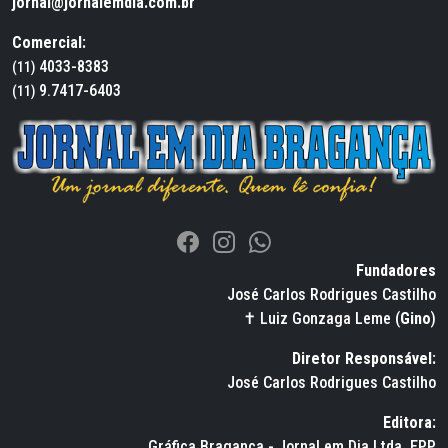
jornal@jornalemdia.com.br
Comercial:
4033-8383
(11)
9.7417-6403
(11)
Fundadores
José Carlos Rodrigues Castilho
✝ Luiz Gonzaga Leme (
Gino
)
Diretor Responsável:
José Carlos Rodrigues Castilho
Editora:
Gráfica Bragança - Jornal em Dia Ltda. EPP