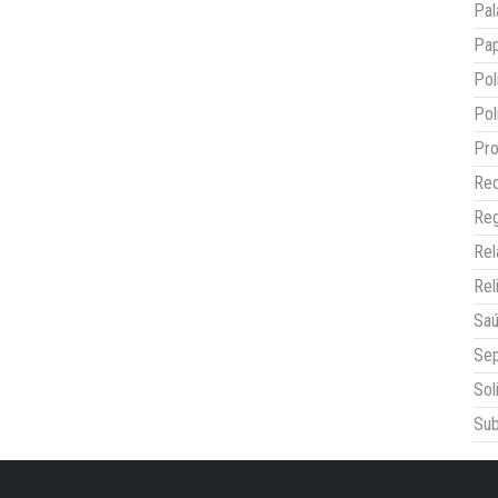
Pal
Pap
Pol
Pol
Pro
Red
Reg
Re
Rel
Sa
Sep
Sol
Sub