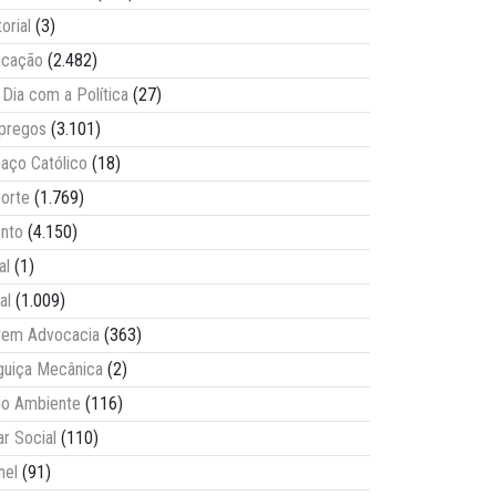
torial
(3)
ucação
(2.482)
Dia com a Política
(27)
pregos
(3.101)
aço Católico
(18)
orte
(1.769)
nto
(4.150)
al
(1)
al
(1.009)
vem Advocacia
(363)
guiça Mecânica
(2)
o Ambiente
(116)
ar Social
(110)
nel
(91)