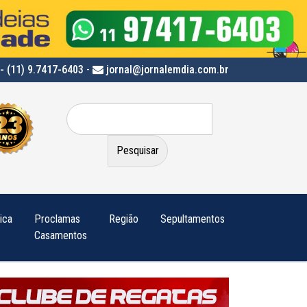
- (11) 9.7417-6403
-
jornal@jornalemdia.com.br
Pesquisar
por:
tica
Proclamas
Região
Sepultamentos
Casamentos