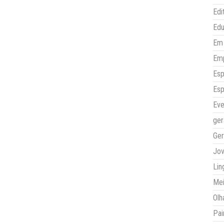
Edi
Ed
Em 
Em
Esp
Esp
Eve
ger
Ger
Jo
Lin
Mei
Olh
Pai