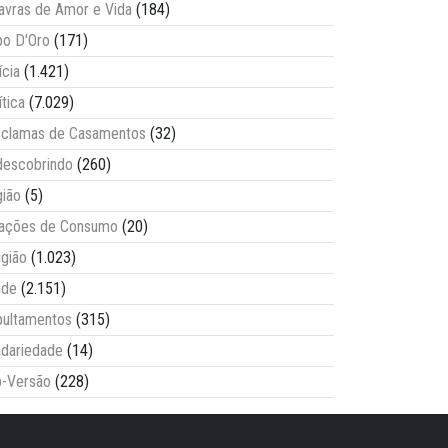
avras de Amor e Vida
(184)
o D'Oro
(171)
ícia
(1.421)
ítica
(7.029)
clamas de Casamentos
(32)
escobrindo
(260)
ião
(5)
lações de Consumo
(20)
igião
(1.023)
úde
(2.151)
ultamentos
(315)
idariedade
(14)
-Versão
(228)