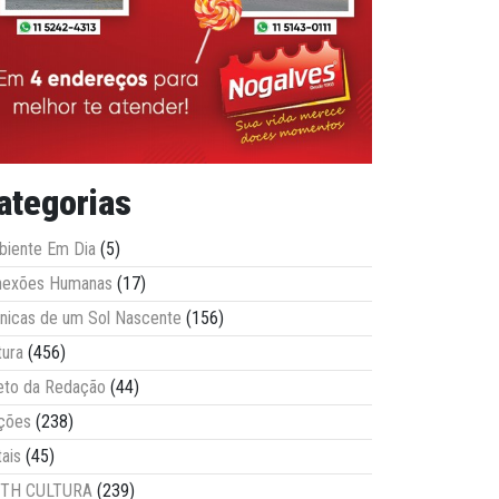
ategorias
iente Em Dia
(5)
nexões Humanas
(17)
nicas de um Sol Nascente
(156)
tura
(456)
eto da Redação
(44)
ções
(238)
tais
(45)
ITH CULTURA
(239)