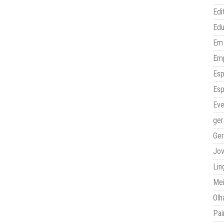
Edi
Ed
Em 
Em
Esp
Esp
Eve
ger
Ger
Jo
Lin
Mei
Olh
Pai