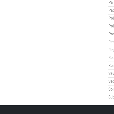
Pal
Pap
Pol
Pol
Pro
Red
Reg
Re
Rel
Sa
Sep
Sol
Sub