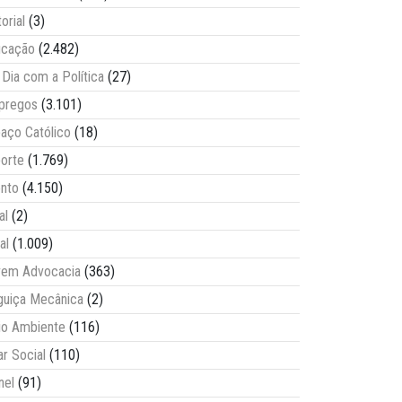
torial
(3)
ucação
(2.482)
Dia com a Política
(27)
pregos
(3.101)
aço Católico
(18)
orte
(1.769)
nto
(4.150)
al
(2)
al
(1.009)
vem Advocacia
(363)
guiça Mecânica
(2)
o Ambiente
(116)
ar Social
(110)
nel
(91)