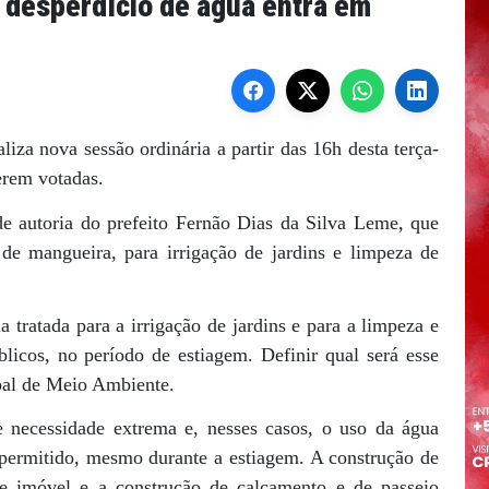
 desperdício de água entra em
iza nova sessão ordinária a partir das 16h desta terça-
serem votadas.
de autoria do prefeito Fernão Dias da Silva Leme, que
de mangueira, para irrigação de jardins e limpeza de
a tratada para a irrigação de jardins e para a limpeza e
licos, no período de estiagem. Definir qual será esse
ipal de Meio Ambiente.
 necessidade extrema e, nesses casos, o uso da água
 permitido, mesmo durante a estiagem. A construção de
de imóvel e a construção de calçamento e de passeio