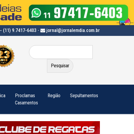
- (11) 9.7417-6403
-
jornal@jornalemdia.com.br
Pesquisar
por:
tica
Proclamas
Região
Sepultamentos
Casamentos