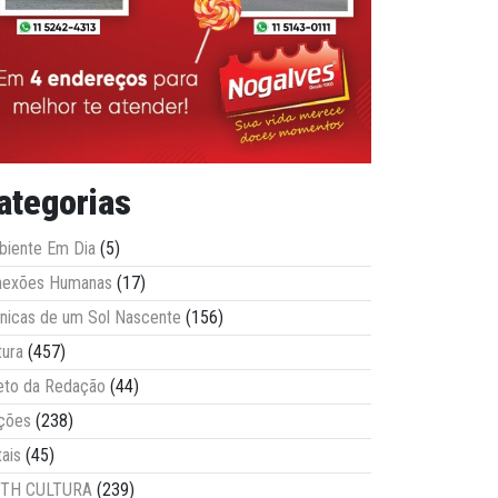
ategorias
iente Em Dia
(5)
nexões Humanas
(17)
nicas de um Sol Nascente
(156)
tura
(457)
eto da Redação
(44)
ções
(238)
tais
(45)
ITH CULTURA
(239)