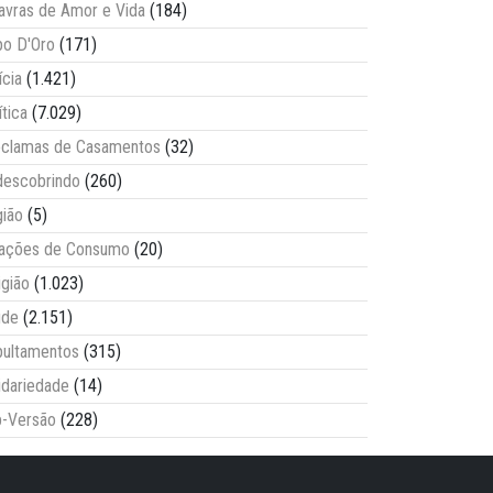
avras de Amor e Vida
(184)
o D'Oro
(171)
ícia
(1.421)
ítica
(7.029)
clamas de Casamentos
(32)
escobrindo
(260)
ião
(5)
lações de Consumo
(20)
igião
(1.023)
úde
(2.151)
ultamentos
(315)
idariedade
(14)
-Versão
(228)