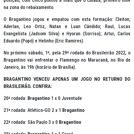
posição, com cinco pontos a mais que o Cuiabá, primeiro time
na zona do rebaixamento.
O Bragantino jogou e empatou com esta formação: Cleiton;
Aderlan, Leo Ortiz, Natan e Luan Cândido; Raul, Lucas
Evangelista (Jadsom Silva) e Hyoran (Sorriso); Artur, Carlos
Eduardo (Popó) e Helinho (Eric Ramires).
No próximo sábado, 1
º
, pela 29
ª
rodada do Brasileirão 2022, o
Bragantino vai enfrentar o Flamengo no Maracanã, no Rio de
Janeiro, às 19h (horário de Brasília).
BRAGANTINO VENCEU APENAS UM JOGO NO RETURNO DO
BRASILEIRÃO. CONFIRA:
20
ª
rodada:
Bragantino
1 x 0 Juventude
21
ª
rodada: Atlético-GO 2 x 1
Bragantino
22
ª
rodada: São Paulo 3 x 0
Bragantino