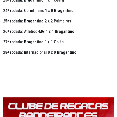
23
ª
rodada:
Bragantino
1 x 1 Ceará
24
ª
rodada: Corinthians 1 x 0
Bragantino
25
ª
rodada:
Bragantino
2 x 2 Palmeiras
26
ª
rodada: Atlético-MG 1 x 1
Bragantino
27
ª
rodada:
Bragantino
1 x 1 Goiás
28
ª
rodada: Internacional 0 x 0
Bragantino