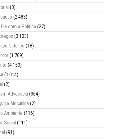
torial
(3)
ucação
(2.483)
Dia com a Política
(27)
pregos
(3.103)
aço Católico
(18)
orte
(1.769)
nto
(4.150)
al
(1.014)
al
(2)
vem Advocacia
(364)
guiça Mecânica
(2)
o Ambiente
(116)
ar Social
(111)
nel
(91)