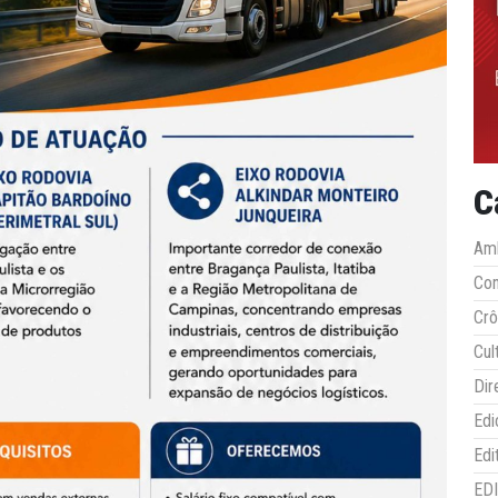
C
Amb
Co
Crô
Cul
Dir
Edi
Edi
ED