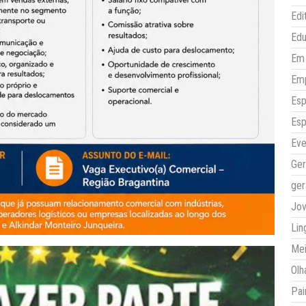
Edi
Ed
Em 
Em
Esp
Esp
Eve
Ger
ger
Jo
Lin
Mei
Olh
Pai