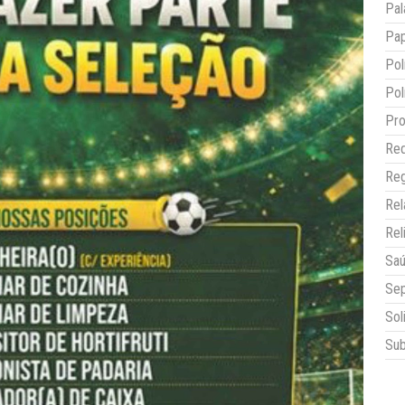
Pal
Pap
Pol
Pol
Pro
Red
Reg
Re
Rel
Sa
Sep
Sol
Sub