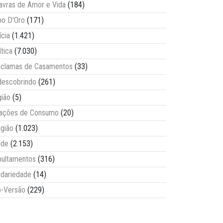
avras de Amor e Vida
(184)
o D'Oro
(171)
ícia
(1.421)
ítica
(7.030)
clamas de Casamentos
(33)
escobrindo
(261)
ião
(5)
lações de Consumo
(20)
igião
(1.023)
úde
(2.153)
ultamentos
(316)
idariedade
(14)
-Versão
(229)