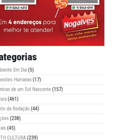
ategorias
iente Em Dia
(5)
nexões Humanas
(17)
nicas de um Sol Nascente
(157)
tura
(461)
eto da Redação
(44)
ções
(238)
tais
(45)
ITH CULTURA
(239)