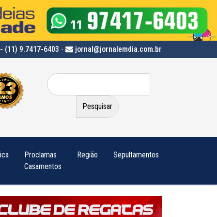
- (11) 9.7417-6403
-
jornal@jornalemdia.com.br
Pesquisar
por:
tica
Proclamas
Região
Sepultamentos
Casamentos