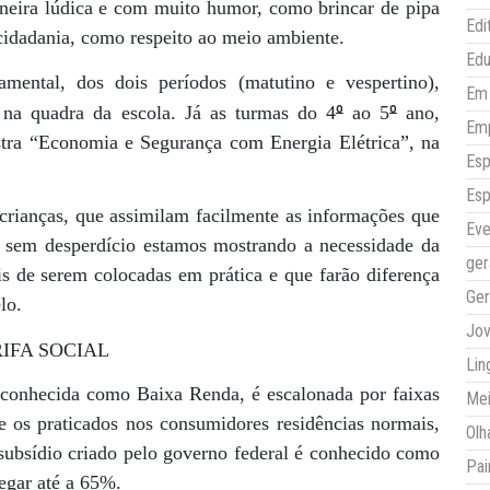
aneira lúdica e com muito humor, como brincar de pipa
Edi
idadania, como respeito ao meio ambiente.
Ed
ental, dos dois períodos (matutino e vespertino),
Em 
º
º
o na quadra da escola. Já as turmas do 4
ao 5
ano,
Em
stra “Economia e Segurança com Energia Elétrica”, na
Esp
Esp
crianças, que assimilam facilmente as informações que
Eve
 sem desperdício estamos mostrando a necessidade da
ger
s de serem colocadas em prática e que farão diferença
Ger
lo.
Jo
IFA SOCIAL
Lin
 conhecida como Baixa Renda, é escalonada por faixas
Mei
 os praticados nos consumidores residências normais,
Olh
ubsídio criado pelo governo federal é conhecido como
Pai
hegar até a 65%.