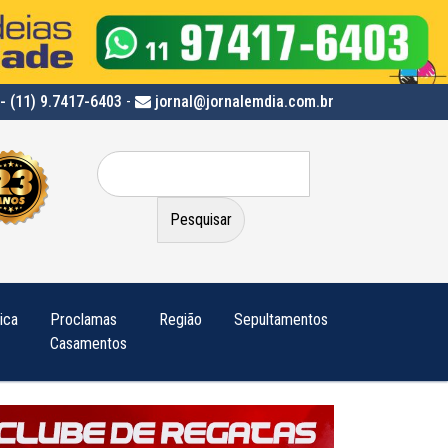
- (11) 9.7417-6403
-
jornal@jornalemdia.com.br
Pesquisar
por:
tica
Proclamas
Região
Sepultamentos
Casamentos