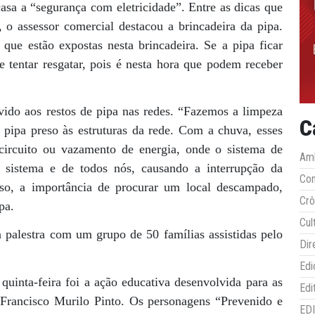
asa a “segurança com eletricidade”. Entre as dicas que
, o assessor comercial destacou a brincadeira da pipa.
que estão expostas nesta brincadeira. Se a pipa ficar
e tentar resgatar, pois é nesta hora que podem receber
ido aos restos de pipa nas redes. “Fazemos a limpeza
C
pipa preso às estruturas da rede. Com a chuva, esses
circuito ou vazamento de energia, onde o sistema de
Amb
 sistema e de todos nós, causando a interrupção da
Co
sso, a importância de procurar um local descampado,
Crô
pa.
Cul
 palestra com um grupo de 50 famílias assistidas pelo
Dir
Edi
uinta-feira foi a ação educativa desenvolvida para as
Edi
 Francisco Murilo Pinto. Os personagens “Prevenido e
ED