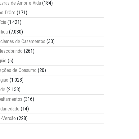
avras de Amor e Vida
(184)
o D'Oro
(171)
ícia
(1.421)
ítica
(7.030)
clamas de Casamentos
(33)
escobrindo
(261)
ião
(5)
lações de Consumo
(20)
igião
(1.023)
úde
(2.153)
ultamentos
(316)
idariedade
(14)
-Versão
(228)