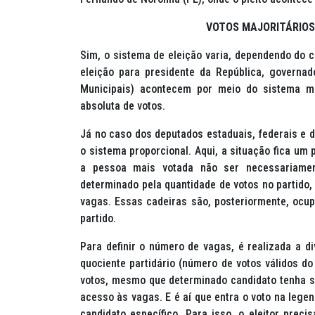
VOTOS MAJORITÁRIOS
Sim, o sistema de eleição varia, dependendo do c
eleição para presidente da República, governa
Municipais) acontecem por meio do sistema ma
absoluta de votos.
Já no caso dos deputados estaduais, federais e di
o sistema proporcional. Aqui, a situação fica um
a pessoa mais votada não ser necessariamen
determinado pela quantidade de votos no partido
vagas. Essas cadeiras são, posteriormente, ocu
partido.
Para definir o número de vagas, é realizada a di
quociente partidário (número de votos válidos d
votos, mesmo que determinado candidato tenha se
acesso às vagas. E é aí que entra o voto na lege
candidato específico. Para isso, o eleitor preci