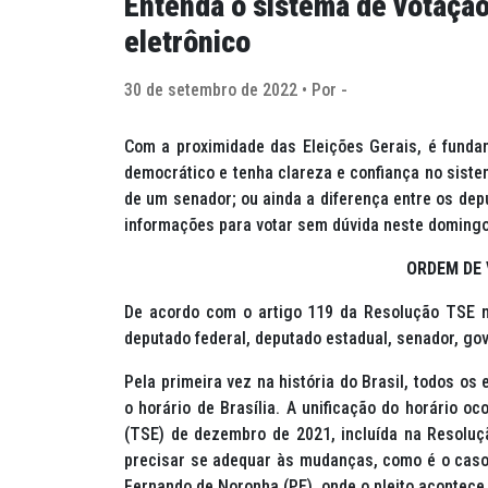
Entenda o sistema de votação 
eletrônico
30 de setembro de 2022 • Por -
Com a proximidade das Eleições Gerais, é fundam
democrático e tenha clareza e confiança no siste
de um senador; ou ainda a diferença entre os dep
informações para votar sem dúvida neste domingo
ORDEM DE
De acordo com o artigo 119 da Resolução TSE 
deputado federal, deputado estadual, senador, gov
Pela primeira vez na história do Brasil, todos o
o horário de Brasília. A unificação do horário oc
(TSE) de dezembro de 2021, incluída na Resolu
precisar se adequar às mudanças, como é o caso 
Fernando de Noronha (PE), onde o pleito acontece