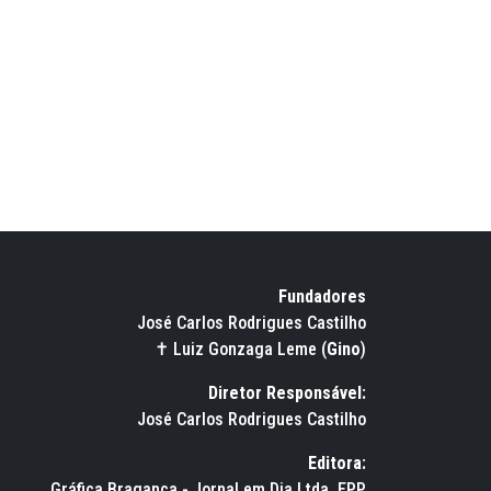
Fundadores
José Carlos Rodrigues Castilho
✝ Luiz Gonzaga Leme (
Gino
)
Diretor Responsável:
José Carlos Rodrigues Castilho
Editora:
Gráfica Bragança - Jornal em Dia Ltda. EPP