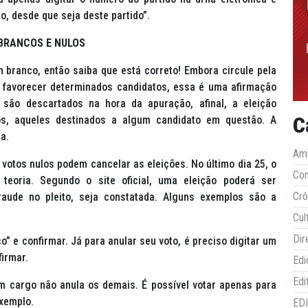
o, desde que seja deste partido”.
BRANCOS E NULOS
m branco, então saiba que está correto! Embora circule pela
 favorecer determinados candidatos, essa é uma afirmação
 são descartados na hora da apuração, afinal, a eleição
C
s, aqueles destinados a algum candidato em questão. A
a.
Amb
votos nulos podem cancelar as eleições. No último dia 25, o
Co
a teoria. Segundo o site oficial, uma eleição poderá ser
Crô
raude no pleito, seja constatada. Alguns exemplos são a
Cul
Dir
o” e confirmar. Já para anular seu voto, é preciso digitar um
firmar.
Edi
Edi
m cargo não anula os demais. É possível votar apenas para
exemplo.
ED