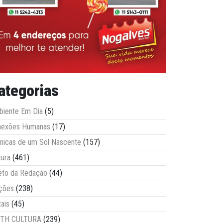
ategorias
iente Em Dia
(5)
nexões Humanas
(17)
nicas de um Sol Nascente
(157)
tura
(461)
eto da Redação
(44)
ções
(238)
tais
(45)
ITH CULTURA
(239)