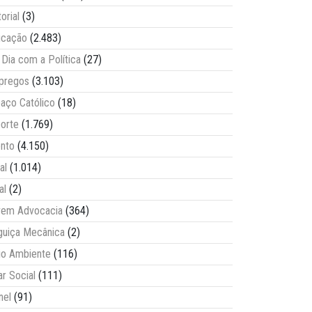
torial
(3)
ucação
(2.483)
Dia com a Política
(27)
pregos
(3.103)
aço Católico
(18)
orte
(1.769)
nto
(4.150)
al
(1.014)
al
(2)
vem Advocacia
(364)
guiça Mecânica
(2)
o Ambiente
(116)
ar Social
(111)
nel
(91)