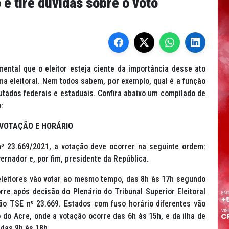
e tire dúvidas sobre o voto
ental que o eleitor esteja ciente da importância desse ato
ma eleitoral. Nem todos sabem, por exemplo, qual é a função
utados federais e estaduais. Confira abaixo um compilado de
:
 VOTAÇÃO E HORÁRIO
n
º
23.669/2021, a votação deve ocorrer na seguinte ordem:
ernador e, por fim, presidente da República.
s eleitores vão votar ao mesmo tempo, das 8h às 17h segundo
orre após decisão do Plenário do Tribunal Superior Eleitoral
ção TSE n
º
23.669. Estados com fuso horário diferentes vão
do Acre, onde a votação ocorre das 6h às 15h, e da ilha de
 das 9h às 18h.