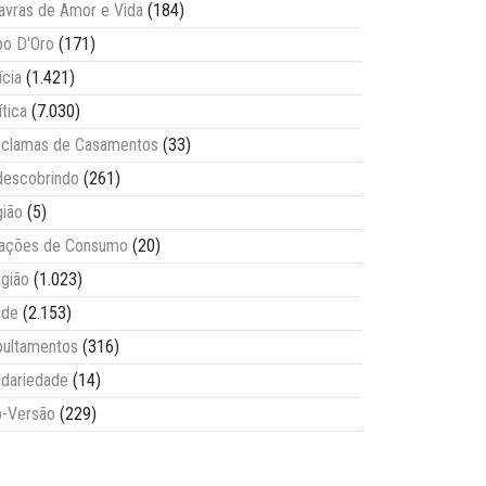
avras de Amor e Vida
(184)
o D'Oro
(171)
ícia
(1.421)
ítica
(7.030)
clamas de Casamentos
(33)
escobrindo
(261)
ião
(5)
lações de Consumo
(20)
igião
(1.023)
úde
(2.153)
ultamentos
(316)
idariedade
(14)
-Versão
(229)