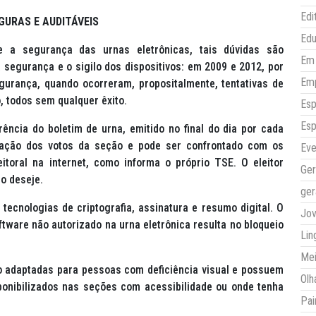
Edi
GURAS E AUDITÁVEIS
Ed
 a segurança das urnas eletrônicas, tais dúvidas são
Em 
a segurança e o sigilo dos dispositivos: em 2009 e 2012, por
Em
gurança, quando ocorreram, propositalmente, tentativas de
, todos sem qualquer êxito.
Esp
Esp
ncia do boletim de urna, emitido no final do dia por cada
ração dos votos da seção e pode ser confrontado com os
Eve
eitoral na internet, como informa o próprio TSE. O eleitor
Ger
o deseje.
ger
ecnologias de criptografia, assinatura e resumo digital. O
Jo
ftware
não autorizado na urna eletrônica resulta no bloqueio
Lin
Mei
ão adaptadas para pessoas com deficiência visual e possuem
Olh
ponibilizados nas seções com acessibilidade ou onde tenha
Pai