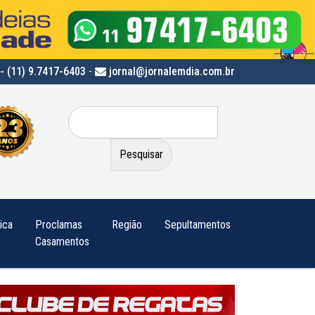
- (11) 9.7417-6403
-
jornal@jornalemdia.com.br
Pesquisar
por:
tica
Proclamas
Região
Sepultamentos
Casamentos