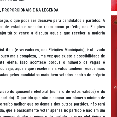
, PROPORCIONAIS E NA LEGENDA
argo, o que pode ser decisivo para candidatos e partidos. A
dor de estado e senador (bem como prefeito, nas Eleições
joritário: vence a disputa aquele que receber a maioria
stritais (e vereadores, nas Eleições Municipais), é utilizado
 pouco mais complexa, uma vez que existe a possibilidade de
te eleita. Isso acontece porque o número de vagas é
, ou seja, aquele que recebe mais votos também recebe mais
padas pelos candidatos mais bem votados dentro do próprio
visão do quociente eleitoral (número de votos válidos) e do
o partido). O partido que não alcançar um número mínimo de
 saído melhor que os demais dos outros partidos, não terá
nda, que é basicamente votar apenas no partido e não em um
sa apenas digitar o número do partido na urna eletrônica e