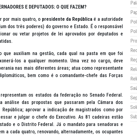
Pal
ERNADORES E DEPUTADOS: O QUE FAZEM?
Pap
r por mais quatro, o
presidente da República
é a autoridade
Pol
um dos três poderes) do governo e Estado. É o responsável
Pol
ionar ou vetar projetos de lei aprovados por deputados e
Pro
tidas.
Red
o que auxiliam na gestão, cada qual na pasta em que foi
Reg
xonerá-los a qualquer momento. Uma vez no cargo, deve
berania nas mais diferentes áreas; atua como representante
Re
 diplomáticos, bem como é o comandante-chefe das Forças
Rel
Sa
e representam os estados da federação no Senado Federal.
Sep
 a análise das propostas que passaram pela Câmara dos
Sol
 República; aprovar a indicação de magistrados como por
Sub
essar e julgar o chefe do Executivo. As 81 cadeiras estão
estado e o Distrito Federal. Já o mandato para senadoras e
em a cada quatro, renovando, alternadamente, os ocupantes