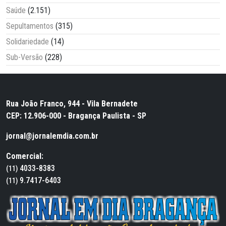
Saúde
(2.151)
Sepultamentos
(315)
Solidariedade
(14)
Sub-Versão
(228)
Rua João Franco, 944 - Vila Bernadete
CEP: 12.906-000 - Bragança Paulista - SP
jornal@jornalemdia.com.br
Comercial:
4033-8383
(11)
9.7417-6403
(11)