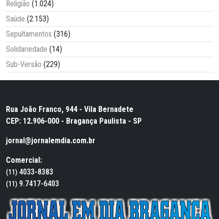
Religião
(1.024)
Saúde
(2.153)
Sepultamentos
(316)
Solidariedade
(14)
Sub-Versão
(229)
Rua João Franco, 944 - Vila Bernadete
CEP: 12.906-000 - Bragança Paulista - SP
jornal@jornalemdia.com.br
Comercial:
4033-8383
(11)
9.7417-6403
(11)