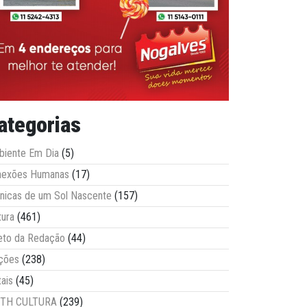
ategorias
iente Em Dia
(5)
nexões Humanas
(17)
nicas de um Sol Nascente
(157)
tura
(461)
eto da Redação
(44)
ções
(238)
tais
(45)
ITH CULTURA
(239)