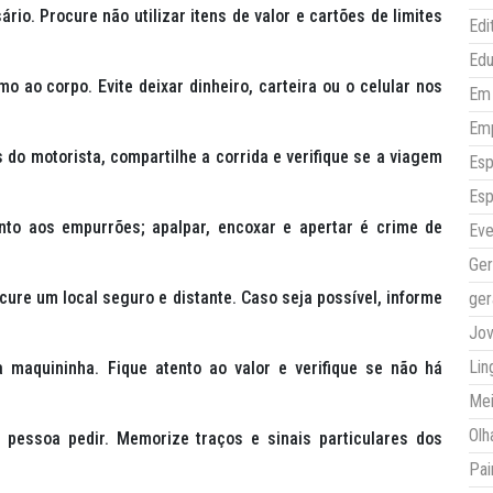
io. Procure não utilizar itens de valor e cartões de limites
Edi
Ed
 ao corpo. Evite deixar dinheiro, carteira ou o celular nos
Em 
Em
do motorista, compartilhe a corrida e verifique se a viagem
Esp
Esp
nto aos empurrões; apalpar, encoxar e apertar é crime de
Eve
Ger
cure um local seguro e distante. Caso seja possível, informe
ger
Jo
Lin
maquininha. Fique atento ao valor e verifique se não há
Mei
Olh
 pessoa pedir. Memorize traços e sinais particulares dos
Pai