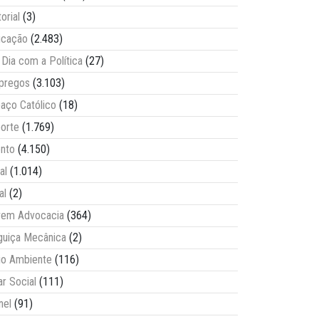
torial
(3)
ucação
(2.483)
Dia com a Política
(27)
pregos
(3.103)
aço Católico
(18)
orte
(1.769)
nto
(4.150)
al
(1.014)
al
(2)
vem Advocacia
(364)
guiça Mecânica
(2)
o Ambiente
(116)
ar Social
(111)
nel
(91)