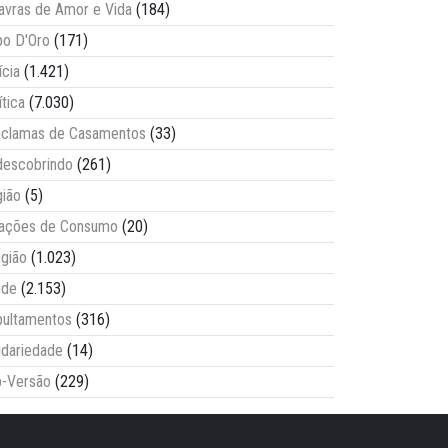
avras de Amor e Vida
(184)
o D'Oro
(171)
ícia
(1.421)
ítica
(7.030)
clamas de Casamentos
(33)
escobrindo
(261)
ião
(5)
lações de Consumo
(20)
igião
(1.023)
úde
(2.153)
ultamentos
(316)
idariedade
(14)
-Versão
(229)