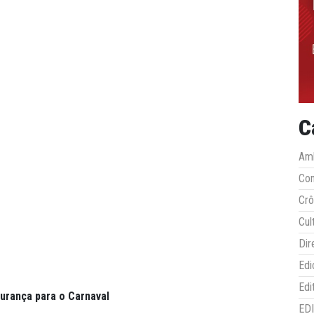
C
Amb
Co
Crô
Cul
Dir
Edi
Edi
urança para o Carnaval
ED