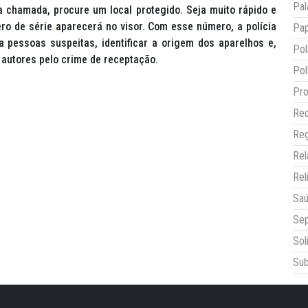
Pal
ma chamada, procure um local protegido. Seja muito rápido e
ero de série aparecerá no visor. Com esse número, a polícia
Pap
 pessoas suspeitas, identificar a origem dos aparelhos e,
Pol
 autores pelo crime de receptação.
Pol
Pro
Red
Reg
Re
Rel
Sa
Sep
Sol
Sub