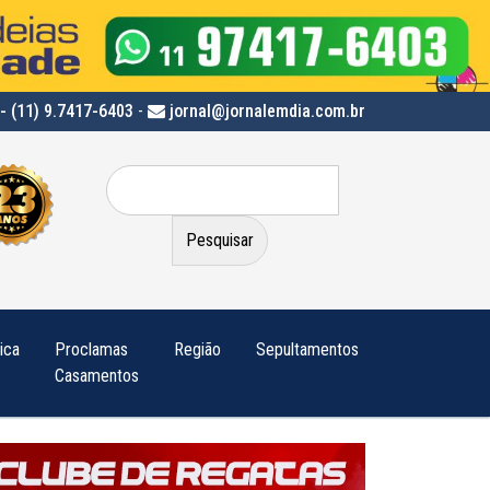
- (11) 9.7417-6403
-
jornal@jornalemdia.com.br
Pesquisar
por:
tica
Proclamas
Região
Sepultamentos
Casamentos