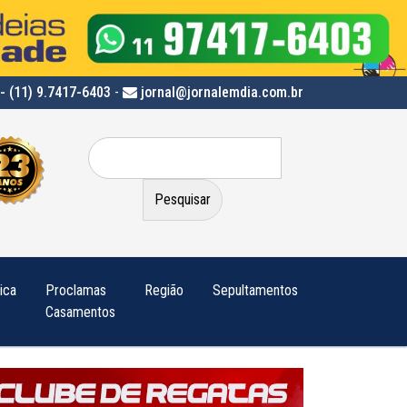
- (11) 9.7417-6403
-
jornal@jornalemdia.com.br
Pesquisar
por:
tica
Proclamas
Região
Sepultamentos
Casamentos