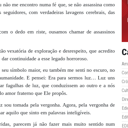
u não me encontro numa fé que, se não assassina como
s seguidores, com verdadeiras lavagens cerebrais, das
 com o dedo em riste, ousamos chamar de assassinos
C
o vexatória de exploração e desrespeito, que acredito
r) dar continuidade a esse legado horroroso.
Amb
e seu símbolo maior, eu também me senti no escuro, no
Co
 humanidade. E pensei: Era para sermos luz… Luz uns
Crô
ar fagulhas de luz, que conduzissem ao outro e a nós
Cul
o amor fraterno que Ele propôs.
Dir
z sou tomada pela vergonha. Agora, pela vergonha de
Edi
ar aquilo que sinto em palavras inteligíveis.
Edi
ridas, parecem já não fazer mais muito sentido num
ED