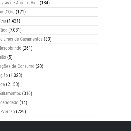
avras de Amor e Vida
(184)
o D'Oro
(171)
ícia
(1.421)
ítica
(7.031)
clamas de Casamentos
(33)
escobrindo
(261)
ião
(5)
lações de Consumo
(20)
igião
(1.023)
úde
(2.153)
ultamentos
(316)
idariedade
(14)
-Versão
(229)