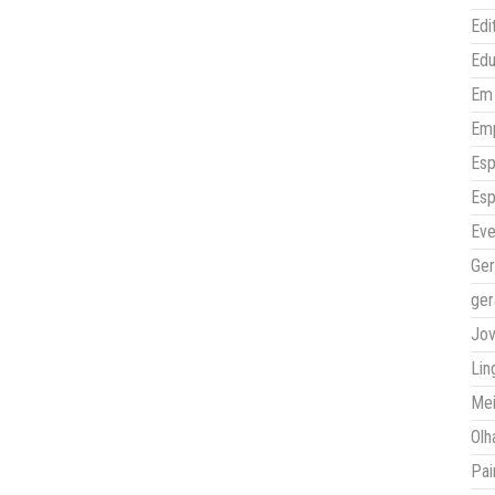
Edi
Ed
Em 
Em
Esp
Esp
Eve
Ger
ger
Jo
Lin
Mei
Olh
Pai