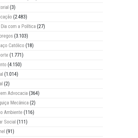
torial
(3)
ucação
(2.483)
Dia com a Política
(27)
pregos
(3.103)
aço Católico
(18)
orte
(1.771)
nto
(4.150)
al
(1.014)
al
(2)
vem Advocacia
(364)
guiça Mecânica
(2)
o Ambiente
(116)
ar Social
(111)
nel
(91)