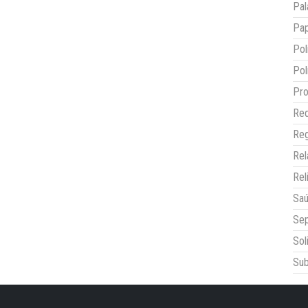
Pal
Pap
Pol
Pol
Pro
Red
Reg
Re
Rel
Sa
Sep
Sol
Sub