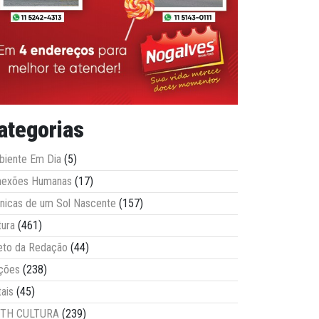
ategorias
iente Em Dia
(5)
nexões Humanas
(17)
nicas de um Sol Nascente
(157)
tura
(461)
eto da Redação
(44)
ções
(238)
tais
(45)
ITH CULTURA
(239)