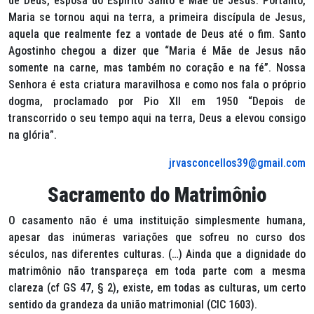
de Deus, esposa do Espírito Santo e Mãe de Jesus. Portanto,
Maria se tornou aqui na terra, a primeira discípula de Jesus,
aquela que realmente fez a vontade de Deus até o fim. Santo
Agostinho chegou a dizer que “Maria é Mãe de Jesus não
somente na carne, mas também no coração e na fé”. Nossa
Senhora é esta criatura maravilhosa e como nos fala o próprio
dogma, proclamado por Pio XII em 1950 “Depois de
transcorrido o seu tempo aqui na terra, Deus a elevou consigo
na glória”.
jrvasconcellos39@gmail.com
Sacramento do Matrimônio
O casamento não é uma instituição simplesmente humana,
apesar das inúmeras variações que sofreu no curso dos
séculos, nas diferentes culturas. (…) Ainda que a dignidade do
matrimônio não transpareça em toda parte com a mesma
clareza (cf GS 47, § 2), existe, em todas as culturas, um certo
sentido da grandeza da união matrimonial (CIC 1603).