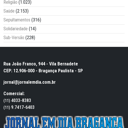
Religião
(1.023)
Saúde
(2.153)
Sepultamentos
(316)
Solidariedade
(14)
Sub-Versão
(228)
Rua João Franco, 944 - Vila Bernadete
CEP: 12.906-000 - Bragança Paulista - SP
jornal@jornalemdia.com.br
Comercial:
4033-8383
(11)
9.7417-6403
(11)