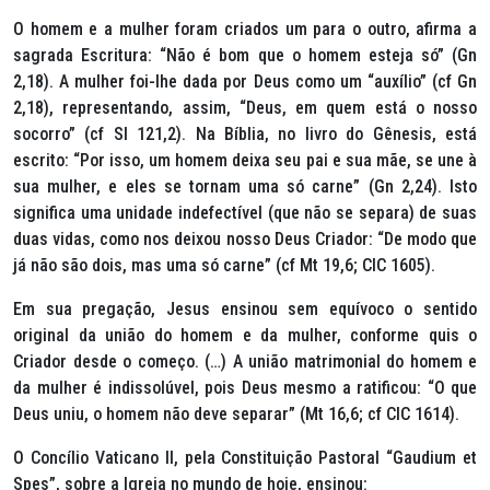
O homem e a mulher foram criados um para o outro, afirma a
sagrada Escritura:
“Não é bom que o homem esteja só”
(Gn
2,18). A mulher foi-lhe dada por Deus como um
“auxílio”
(cf Gn
2,18), representando, assim,
“Deus, em quem está o nosso
socorro”
(cf Sl 121,2). Na Bíblia, no livro do Gênesis, está
escrito:
“Por isso, um homem deixa seu pai e sua mãe, se une à
sua mulher, e eles se tornam uma só carne”
(Gn 2,24). Isto
significa uma unidade indefectível (que não se separa) de suas
duas vidas, como nos deixou nosso Deus Criador:
“De modo que
já não são dois, mas uma só carne”
(cf Mt 19,6; CIC 1605).
Em sua pregação, Jesus ensinou sem equívoco o sentido
original da união do homem e da mulher, conforme quis o
Criador desde o começo. (…) A união matrimonial do homem e
da mulher é indissolúvel, pois Deus mesmo a ratificou:
“O que
Deus uniu, o homem não deve separar”
(Mt 16,6; cf CIC 1614).
O Concílio Vaticano II, pela Constituição Pastoral “Gaudium et
Spes”, sobre a Igreja no mundo de hoje, ensinou: