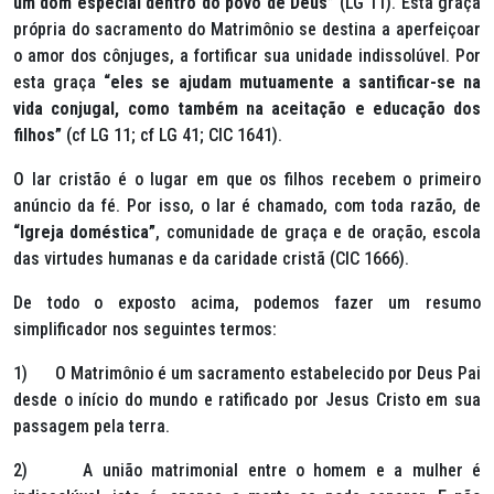
um dom especial dentro do povo de Deus”
(LG 11). Esta graça
própria do sacramento do Matrimônio se destina a aperfeiçoar
o amor dos cônjuges, a fortificar sua unidade indissolúvel. Por
esta graça
“eles se ajudam mutuamente a santificar-se na
vida conjugal, como também na aceitação e educação dos
filhos”
(cf LG 11; cf LG 41; CIC 1641).
O lar cristão é o lugar em que os filhos recebem o primeiro
anúncio da fé. Por isso, o lar é chamado, com toda razão, de
“Igreja doméstica”
, comunidade de graça e de oração, escola
das virtudes humanas e da caridade cristã (CIC 1666).
De todo o exposto acima, podemos fazer um resumo
simplificador nos seguintes termos:
1) O Matrimônio é um sacramento estabelecido por Deus Pai
desde o início do mundo e ratificado por Jesus Cristo em sua
passagem pela terra.
2) A união matrimonial entre o homem e a mulher é