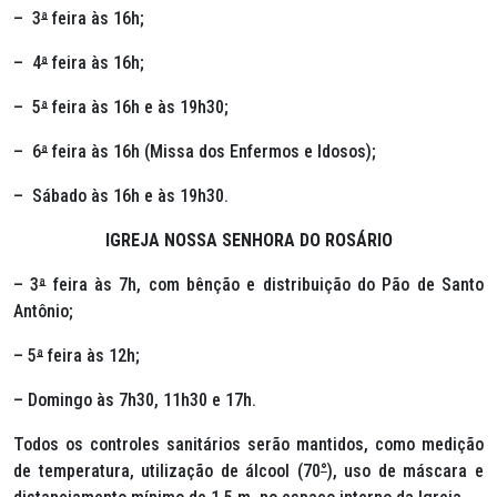
– 3
ª
feira às 16h;
– 4
ª
feira às 16h;
– 5
ª
feira às 16h e às 19h30;
– 6
ª
feira às 16h (Missa dos Enfermos e Idosos);
– Sábado às 16h e às 19h30.
IGREJA NOSSA SENHORA DO ROSÁRIO
– 3
ª
feira às 7h, com bênção e distribuição do Pão de Santo
Antônio;
– 5
ª
feira às 12h;
– Domingo às 7h30, 11h30 e 17h.
Todos os controles sanitários serão mantidos, como medição
de temperatura, utilização de álcool (70
°
), uso de máscara e