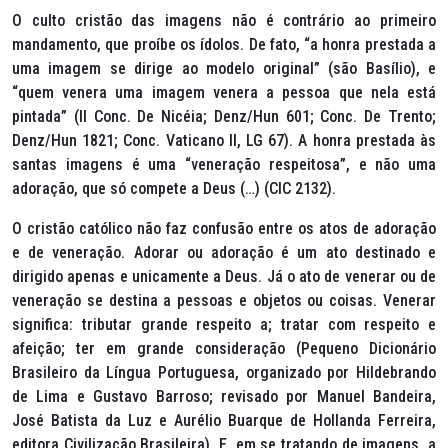
O culto cristão das imagens não é contrário ao primeiro
mandamento, que proíbe os ídolos. De fato, “a honra prestada a
uma imagem se dirige ao modelo original” (são Basílio), e
“quem venera uma imagem venera a pessoa que nela está
pintada” (II Conc. De Nicéia; Denz/Hun 601; Conc. De Trento;
Denz/Hun 1821; Conc. Vaticano II, LG 67). A honra prestada às
santas imagens é uma “veneração respeitosa”, e não uma
adoração, que só compete a Deus (…) (CIC 2132).
O cristão católico não faz confusão entre os atos de adoração
e de veneração. Adorar ou adoração é um ato destinado e
dirigido apenas e unicamente a Deus. Já o ato de venerar ou de
veneração se destina a pessoas e objetos ou coisas. Venerar
significa: tributar grande respeito a; tratar com respeito e
afeição; ter em grande consideração (Pequeno Dicionário
Brasileiro da Língua Portuguesa, organizado por Hildebrando
de Lima e Gustavo Barroso; revisado por Manuel Bandeira,
José Batista da Luz e Aurélio Buarque de Hollanda Ferreira,
editora Civilização Brasileira). E, em se tratando de imagens, a