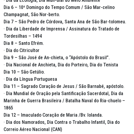
· Dia da Ecologia, Dia Mun-dial do Meio Ambiente
Dia 6 – 10º Domingo do Tempo Comum / São Mar-celino
Champagnat, São Nor-berto.
Dia 7 – São Pedro de Córdova, Santa Ana de São Bar-tolomeu.
· Dia da Liberdade de Imprensa / Assinatura do Tratado de
Tordesilhas – 1494
Dia 8 – Santo Efrém.
· Dia do Citricultor
Dia 9 – São José de An-chieta, o “Apóstolo do Brasil”.
· Dia Nacional de Anchieta, Dia do Porteiro, Dia do Tenista
Dia 10 – São Getúlio.
· Dia da Língua Portuguesa
Dia 11 – Sagrado Coração de Jesus / São Barnabé, apóstolo.
· Dia Mundial de Oração pela Santificação Sacerdotal, Dia da
Marinha de Guerra Brasileira / Batalha Naval do Ria-chuelo –
1865
Dia 12 – Imaculado Coração de Maria /Bv. Iolanda.
· Dia dos Namorados, Dia Contra o Trabalho Infantil, Dia do
Correio Aéreo Nacional (CAN)