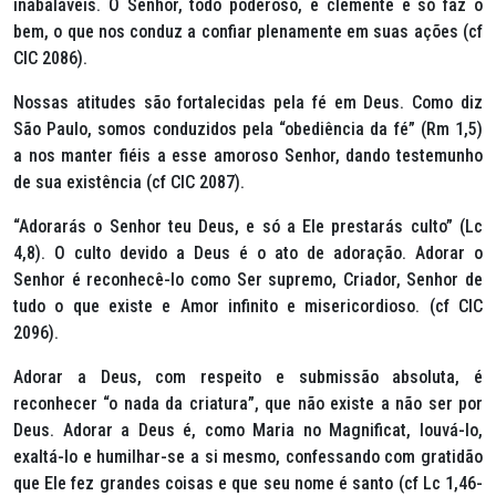
inabaláveis. O Senhor, todo poderoso, é clemente e só faz o
bem, o que nos conduz a confiar plenamente em suas ações (cf
CIC 2086).
Nossas atitudes são fortalecidas pela fé em Deus. Como diz
São Paulo, somos conduzidos pela “obediência da fé” (Rm 1,5)
a nos manter fiéis a esse amoroso Senhor, dando testemunho
de sua existência (cf CIC 2087).
“Adorarás o Senhor teu Deus, e só a Ele prestarás culto” (Lc
4,8). O culto devido a Deus é o ato de adoração. Adorar o
Senhor é reconhecê-lo como Ser supremo, Criador, Senhor de
tudo o que existe e Amor infinito e misericordioso. (cf CIC
2096).
Adorar a Deus, com respeito e submissão absoluta, é
reconhecer “o nada da criatura”, que não existe a não ser por
Deus. Adorar a Deus é, como Maria no Magnificat, louvá-lo,
exaltá-lo e humilhar-se a si mesmo, confessando com gratidão
que Ele fez grandes coisas e que seu nome é santo (cf Lc 1,46-