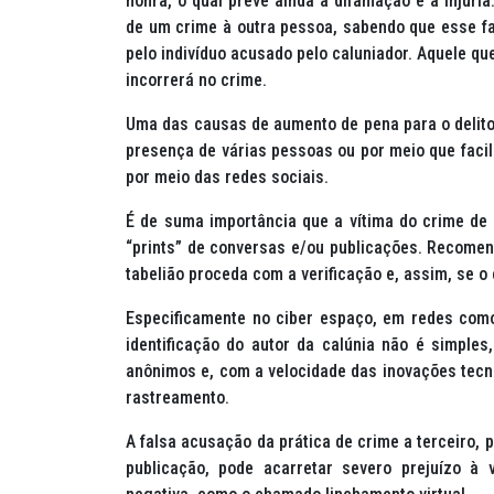
honra, o qual prevê ainda a difamação e a injúri
de um crime à outra pessoa, sabendo que esse fato
pelo indivíduo acusado pelo caluniador. Aquele q
incorrerá no crime.
Uma das causas de aumento de pena para o delito d
presença de várias pessoas ou por meio que faci
por meio das redes sociais.
É de suma importância que a vítima do crime de
“
prints
” de conversas e/ou publicações. Recomend
tabelião proceda com a verificação e, assim, se o c
Especificamente no
ciber
espaço, em redes como
identificação do autor da calúnia não é simples
anônimos e, com a velocidade das inovações tecn
rastreamento.
A falsa acusação da prática de crime a terceiro, 
publicação, pode acarretar severo prejuízo à