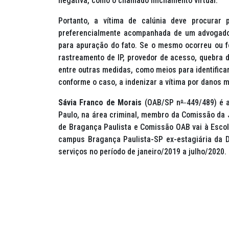
negativa, como o chamado linchamento virtual.
Portanto, a vítima de calúnia deve procurar 
preferencialmente acompanhada de um advogado 
para apuração do fato. Se o mesmo ocorreu ou fo
rastreamento de IP, provedor de acesso, quebra d
entre outras medidas, como meios para identificar
conforme o caso, a indenizar a vítima por danos m
Sávia Franco de Morais
(OAB/SP n
º
449/489) é 
Paulo, na área criminal, membro da Comissão da
de Bragança Paulista e Comissão OAB vai à Escol
campus Bragança Paulista-SP ex-estagiária da D
serviços no período de janeiro/2019 a julho/2020.