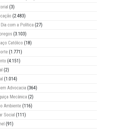
torial
(3)
ucação
(2.483)
Dia com a Política
(27)
pregos
(3.103)
aço Católico
(18)
orte
(1.771)
nto
(4.151)
al
(2)
al
(1.014)
vem Advocacia
(364)
guiça Mecânica
(2)
o Ambiente
(116)
ar Social
(111)
nel
(91)