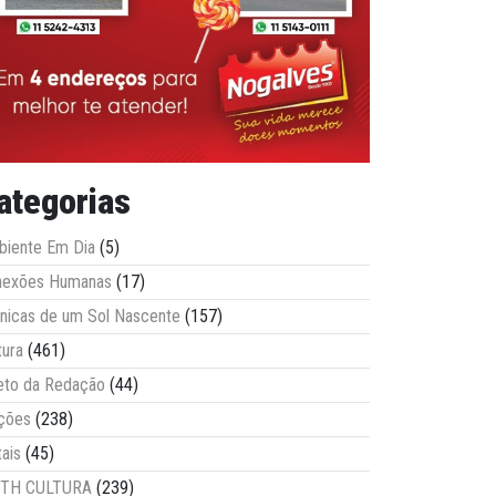
ategorias
iente Em Dia
(5)
nexões Humanas
(17)
nicas de um Sol Nascente
(157)
tura
(461)
eto da Redação
(44)
ções
(238)
tais
(45)
ITH CULTURA
(239)