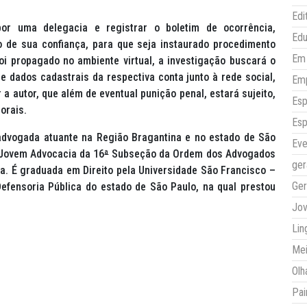
Edi
por uma delegacia e registrar o boletim de ocorrência,
Ed
de sua confiança, para que seja instaurado procedimento
Em 
i propagado no ambiente virtual, a investigação buscará o
e dados cadastrais da respectiva conta junto à rede social,
Em
 a autor, que além de eventual punição penal, estará sujeito,
Esp
orais.
Esp
advogada atuante na Região Bragantina e no estado de São
Eve
 Jovem Advocacia da 16
ª
Subseção da Ordem dos Advogados
ger
a. É graduada em Direito pela Universidade São Francisco –
Ger
efensoria Pública do estado de São Paulo, na qual prestou
Jo
Lin
Mei
Olh
Pai