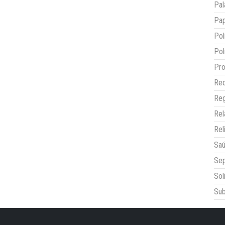
Pal
Pap
Pol
Pol
Pro
Red
Reg
Re
Rel
Sa
Sep
Sol
Sub