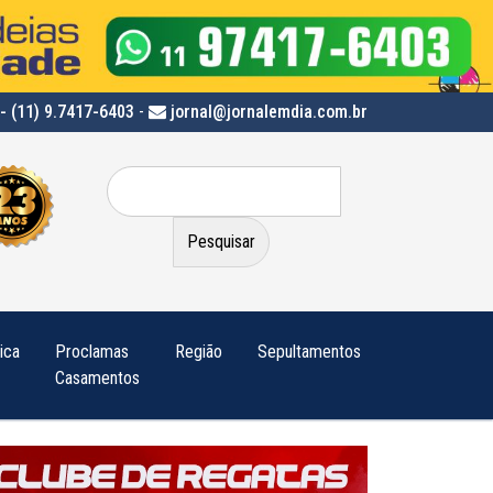
- (11) 9.7417-6403
-
jornal@jornalemdia.com.br
Pesquisar
por:
tica
Proclamas
Região
Sepultamentos
Casamentos