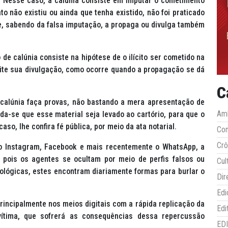
a. Nesse caso, a calúnia consiste em imputar o cometimento
 não existiu ou ainda que tenha existido, não foi praticado
ue, sabendo da falsa imputação, a propaga ou divulga também
e calúnia consiste na hipótese de o ilícito ser cometido na
lite sua divulgação, como ocorre quando a propagação se dá
C
 calúnia faça provas, não bastando a mera apresentação de
Amb
a-se que esse material seja levado ao cartório, para que o
aso, lhe confira fé pública, por meio da ata notarial.
Co
Crô
 Instagram, Facebook e mais recentemente o WhatsApp, a
, pois os agentes se ocultam por meio de perfis falsos ou
Cul
ológicas, estes encontram diariamente formas para burlar o
Dir
Edi
principalmente nos meios digitais com a rápida replicação da
Edi
 vítima, que sofrerá as consequências dessa repercussão
ED