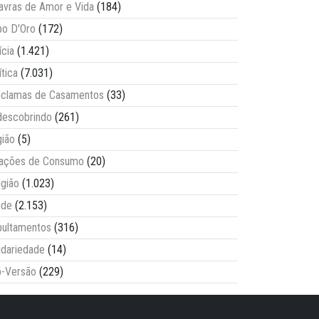
avras de Amor e Vida
(184)
o D'Oro
(172)
ícia
(1.421)
ítica
(7.031)
clamas de Casamentos
(33)
escobrindo
(261)
ião
(5)
lações de Consumo
(20)
igião
(1.023)
úde
(2.153)
ultamentos
(316)
idariedade
(14)
-Versão
(229)