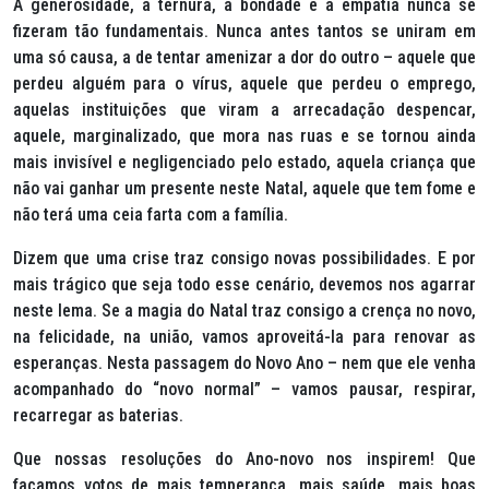
A generosidade, a ternura, a bondade e a empatia nunca se
fizeram tão fundamentais. Nunca antes tantos se uniram em
uma só causa, a de tentar amenizar a dor do outro – aquele que
perdeu alguém para o vírus, aquele que perdeu o emprego,
aquelas instituições que viram a arrecadação despencar,
aquele, marginalizado, que mora nas ruas e se tornou ainda
mais invisível e negligenciado pelo estado, aquela criança que
não vai ganhar um presente neste Natal, aquele que tem fome e
não terá uma ceia farta com a família.
Dizem que uma crise traz consigo novas possibilidades. E por
mais trágico que seja todo esse cenário, devemos nos agarrar
neste lema. Se a magia do Natal traz consigo a crença no novo,
na felicidade, na união, vamos aproveitá-la para renovar as
esperanças. Nesta passagem do Novo Ano – nem que ele venha
acompanhado do “novo normal” – vamos pausar, respirar,
recarregar as baterias.
Que nossas resoluções do Ano-novo nos inspirem! Que
façamos votos de mais temperança, mais saúde, mais boas