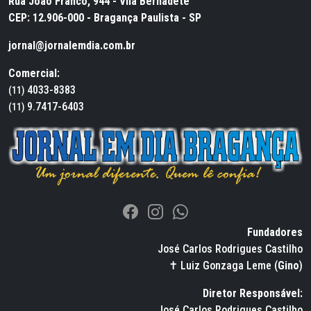
Rua João Franco, 944 - Vila Bernadete
CEP: 12.906-000 - Bragança Paulista - SP
jornal@jornalemdia.com.br
Comercial:
4033-8383
(11)
9.7417-6403
(11)
Fundadores
José Carlos Rodrigues Castilho
✝ Luiz Gonzaga Leme (
Gino
)
Diretor Responsável:
José Carlos Rodrigues Castilho