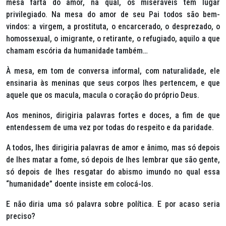
mesa farta do amor, na qual, os miseráveis têm lugar
privilegiado. Na mesa do amor de seu Pai todos são bem-
vindos: a virgem, a prostituta, o encarcerado, o desprezado, o
homossexual, o imigrante, o retirante, o refugiado, aquilo a que
chamam escória da humanidade também…
À mesa, em tom de conversa informal, com naturalidade, ele
ensinaria às meninas que seus corpos lhes pertencem, e que
aquele que os macula, macula o coração do próprio Deus.
Aos meninos, dirigiria palavras fortes e doces, a fim de que
entendessem de uma vez por todas do respeito e da paridade.
A todos, lhes dirigiria palavras de amor e ânimo, mas só depois
de lhes matar a fome, só depois de lhes lembrar que são gente,
só depois de lhes resgatar do abismo imundo no qual essa
“humanidade” doente insiste em colocá-los.
E não diria uma só palavra sobre política. E por acaso seria
preciso?