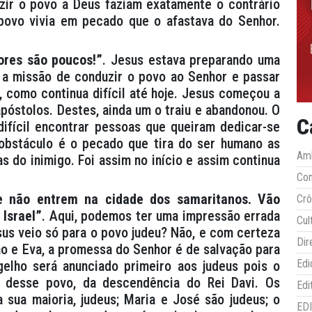
zir o povo a Deus faziam exatamente o contrário
o povo vivia em pecado que o afastava do Senhor.
ores são poucos!”
. Jesus estava preparando uma
o a missão de conduzir o povo ao Senhor e passar
il, como continua difícil até hoje. Jesus começou a
póstolos. Destes, ainda um o traiu e abandonou. O
C
difícil encontrar pessoas que queiram dedicar-se
obstáculo é o pecado que tira do ser humano as
Amb
as do inimigo. Foi assim no início e assim continua
Co
 não entrem na cidade dos samaritanos. Vão
Crô
 Israel”
. Aqui, podemos ter uma impressão errada
Cul
sus veio só para o povo judeu? Não, e com certeza
Dir
ão e Eva, a promessa do Senhor é de salvação para
Edi
elho será anunciado primeiro aos judeus pois o
o desse povo, da descendência do Rei Davi. Os
Edi
 sua maioria, judeus; Maria e José são judeus; o
ED