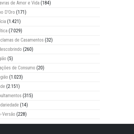
avras de Amor e Vida
(184)
o D'Oro
(171)
ícia
(1.421)
ítica
(7.029)
clamas de Casamentos
(32)
escobrindo
(260)
ião
(5)
lações de Consumo
(20)
igião
(1.023)
úde
(2.151)
ultamentos
(315)
idariedade
(14)
-Versão
(228)