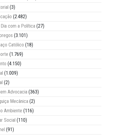
torial
(3)
ucação
(2.482)
Dia com a Política
(27)
pregos
(3.101)
aço Católico
(18)
orte
(1.769)
nto
(4.150)
al
(1.009)
al
(2)
vem Advocacia
(363)
guiça Mecânica
(2)
o Ambiente
(116)
ar Social
(110)
nel
(91)