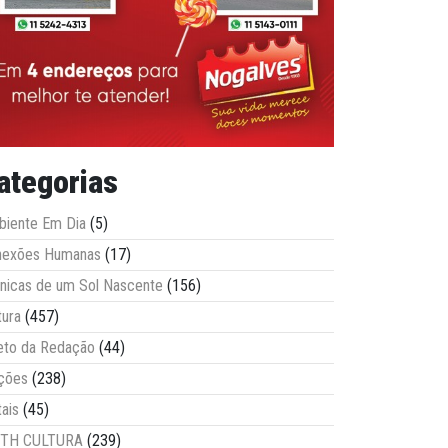
ategorias
iente Em Dia
(5)
nexões Humanas
(17)
nicas de um Sol Nascente
(156)
tura
(457)
eto da Redação
(44)
ções
(238)
tais
(45)
ITH CULTURA
(239)