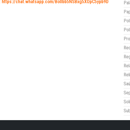
:
https://chat.whatsapp.com/Bo0bb5NSBxg5XOpC5ypb9D
Pal
Pap
Pol
Pol
Pro
Red
Reg
Re
Rel
Sa
Sep
Sol
Sub