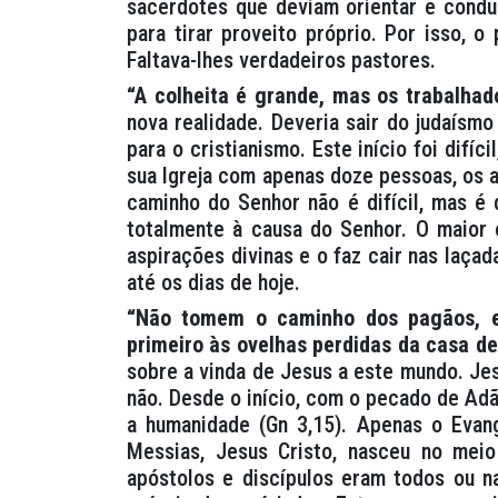
sacerdotes que deviam orientar e condu
para tirar proveito próprio. Por isso, 
Faltava-lhes verdadeiros pastores.
“A colheita é grande, mas os trabalhad
nova realidade. Deveria sair do judaísm
para o cristianismo. Este início foi difíc
sua Igreja com apenas doze pessoas, os a
caminho do Senhor não é difícil, mas é 
totalmente à causa do Senhor. O maior 
aspirações divinas e o faz cair nas laçad
até os dias de hoje.
“Não tomem o caminho dos pagãos, e
primeiro às ovelhas perdidas da casa de
sobre a vinda de Jesus a este mundo. Je
não. Desde o início, com o pecado de Ad
a humanidade (Gn 3,15). Apenas o Evang
Messias, Jesus Cristo, nasceu no mei
apóstolos e discípulos eram todos ou na