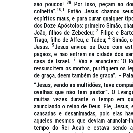
38
são poucos!
Por isso, peçam ao don
10,1
colheita”.
Então Jesus chamou seus 
espíritos maus, e para curar qualquer t
dos Doze Apóstolos: primeiro Simão, cha
3
João, filhos de Zebedeu;
Filipe e Bart
4
Tiago, filho de Alfeu, e Tadeu;
Simão, o 
5
Jesus.
Jesus enviou os Doze com es
pagãos, e não entrem na cidade dos sa
7
casa de Israel.
Vão e anunciem: ‘O R
ressuscitem os mortos, purifiquem os l
de graça, deem também de graça”. – Pala
“Jesus, vendo as multidões, teve compa
ovelhas que não tem pastor”
.
O Evange
muitas vezes durante o tempo em qu
anunciando o reino de Deus. Ele, Jesus,
cansadas e desanimadas, pois elas ha
aqueles mesmos que deviam anunciar-lhe
tempo do Rei Acab e estava sendo as