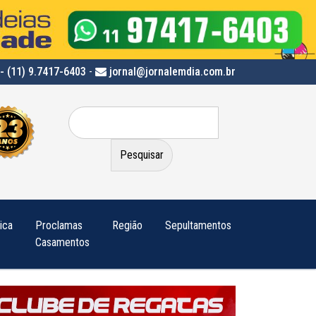
- (11) 9.7417-6403
-
jornal@jornalemdia.com.br
Pesquisar
por:
tica
Proclamas
Região
Sepultamentos
Casamentos