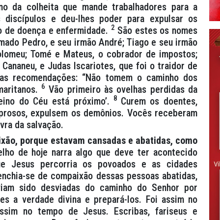
o da colheita que mande trabalhadores para a
discípulos e deu-lhes poder para expulsar os
2
ipo de doença e enfermidade.
São estes os nomes
mado Pedro, e seu irmão André; Tiago e seu irmão
olomeu; Tomé e Mateus, o cobrador de impostos;
Cananeu, e Judas Iscariotes, que foi o traidor de
tas recomendações: “Não tomem o caminho dos
6
maritanos.
Vão primeiro às ovelhas perdidas da
8
eino do Céu está próximo’.
Curem os doentes,
eprosos, expulsem os demônios. Vocês receberam
vra da salvação.
ixão, porque estavam cansadas e abatidas, como
lho de hoje narra algo que deve ter acontecido
e Jesus percorria os povoados e as cidades
 enchia-se de compaixão dessas pessoas abatidas,
viam sido desviadas do caminho do Senhor por
s a verdade divina e prepará-los. Foi assim no
sim no tempo de Jesus. Escribas, fariseus e