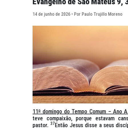
Evangelho de São Mateus 9, 
14 de junho de 2026 • Por Paulo Trujillo Moreno
11
º
domingo do Tempo Comum – Ano A
teve compaixão, porque estavam can
37
pastor.
Então Jesus disse a seus discí