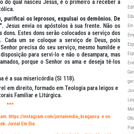
io do qual nasceu Jesus, é o primeiro a receber a
Edi
ólica.
Ed
, purificai os leprosos, expulsai os demônios. De
”
. Jesus envia os apóstolos à sua frente. Não os
Em 
s dons. Estes dons serão colocados a serviço dos
Em
. Cada um se coloque a serviço de Deus, pois
Esp
 Senhor precisa do seu serviço, mesmo humilde e
Esp
 disposição para servi-lo e não o desampara, mas
hamados, porque o Senhor os ama e deseja tê-los
Eve
Ger
a é a sua misericórdia (Sl 118).
ger
rel em direito, formado em Teologia para leigos e
Jo
orais Familiar e Litúrgica.
Lin
***
Mei
ram:
https://instagram.com/jornalemdia_braganca
e no
Olh
ok: Jornal Em Dia
Pai