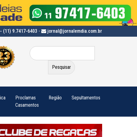
- (11) 9.7417-6403
-
jornal@jornalemdia.com.br
Pesquisar
por:
tica
Proclamas
Região
Sepultamentos
Casamentos