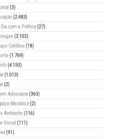
torial
(3)
ucação
(2.483)
Dia com a Política
(27)
pregos
(3.103)
aço Católico
(18)
orte
(1.769)
nto
(4.150)
al
(1.013)
al
(2)
vem Advocacia
(363)
guiça Mecânica
(2)
o Ambiente
(116)
ar Social
(111)
nel
(91)