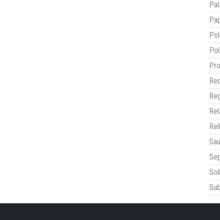
Pal
Pap
Pol
Pol
Pro
Red
Reg
Re
Rel
Sa
Sep
Sol
Sub