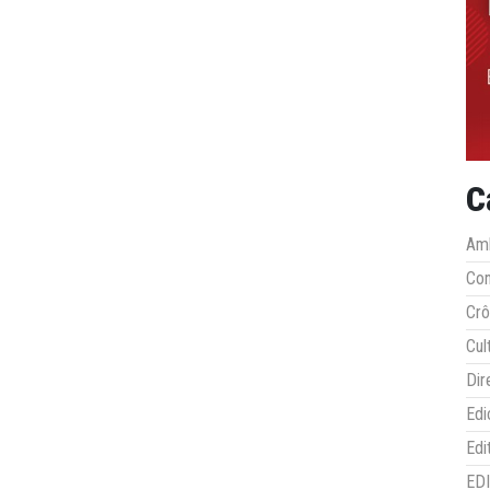
C
Amb
Co
Crô
Cul
Dir
Edi
Edi
ED