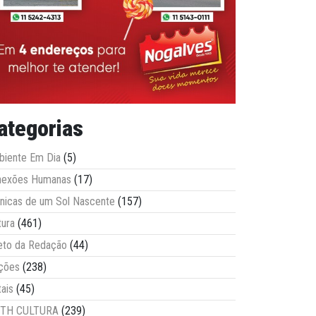
ategorias
iente Em Dia
(5)
nexões Humanas
(17)
nicas de um Sol Nascente
(157)
tura
(461)
eto da Redação
(44)
ções
(238)
tais
(45)
ITH CULTURA
(239)