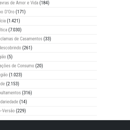
avras de Amor e Vida
(184)
o D'Oro
(171)
ícia
(1.421)
ítica
(7.030)
clamas de Casamentos
(33)
escobrindo
(261)
ião
(5)
lações de Consumo
(20)
igião
(1.023)
úde
(2.153)
ultamentos
(316)
idariedade
(14)
-Versão
(229)