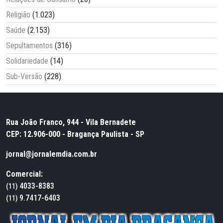
Religião
(1.023)
Saúde
(2.153)
Sepultamentos
(316)
Solidariedade
(14)
Sub-Versão
(228)
Rua João Franco, 944 - Vila Bernadete
CEP: 12.906-000 - Bragança Paulista - SP
jornal@jornalemdia.com.br
Comercial:
4033-8383
(11)
9.7417-6403
(11)