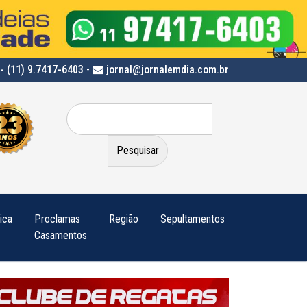
- (11) 9.7417-6403
-
jornal@jornalemdia.com.br
Pesquisar
por:
tica
Proclamas
Região
Sepultamentos
Casamentos