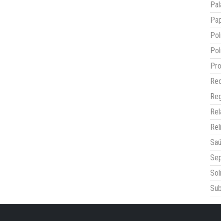
Pal
Pap
Pol
Pol
Pro
Red
Reg
Re
Rel
Sa
Sep
Sol
Sub