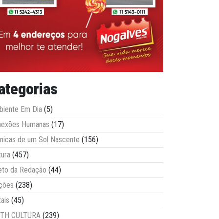
ategorias
iente Em Dia
(5)
nexões Humanas
(17)
nicas de um Sol Nascente
(156)
tura
(457)
eto da Redação
(44)
ções
(238)
tais
(45)
ITH CULTURA
(239)