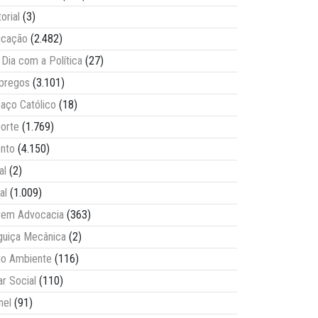
torial
(3)
ucação
(2.482)
Dia com a Política
(27)
pregos
(3.101)
aço Católico
(18)
orte
(1.769)
nto
(4.150)
al
(2)
al
(1.009)
vem Advocacia
(363)
guiça Mecânica
(2)
o Ambiente
(116)
ar Social
(110)
nel
(91)