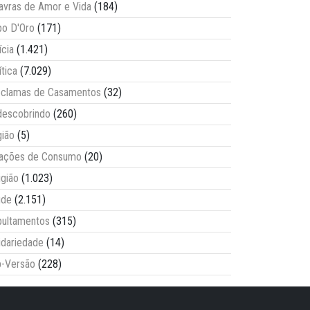
avras de Amor e Vida
(184)
o D'Oro
(171)
ícia
(1.421)
ítica
(7.029)
clamas de Casamentos
(32)
escobrindo
(260)
ião
(5)
lações de Consumo
(20)
igião
(1.023)
úde
(2.151)
ultamentos
(315)
idariedade
(14)
-Versão
(228)