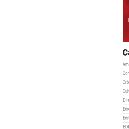
C
Amb
Co
Crô
Cul
Dir
Edi
Edi
ED