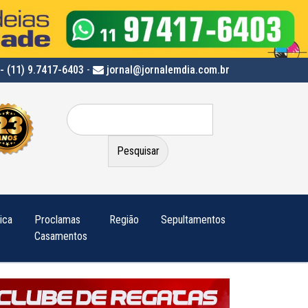
- (11) 9.7417-6403
-
jornal@jornalemdia.com.br
Pesquisar
por:
tica
Proclamas
Região
Sepultamentos
Casamentos