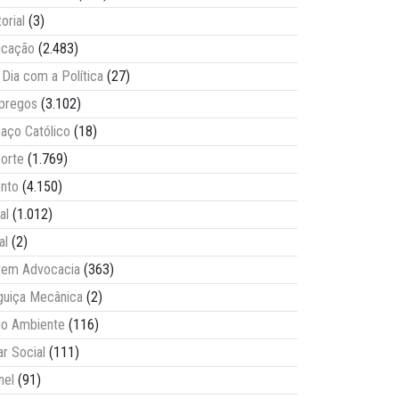
torial
(3)
ucação
(2.483)
Dia com a Política
(27)
pregos
(3.102)
aço Católico
(18)
orte
(1.769)
nto
(4.150)
al
(1.012)
al
(2)
vem Advocacia
(363)
guiça Mecânica
(2)
o Ambiente
(116)
ar Social
(111)
nel
(91)