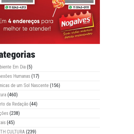
ategorias
iente Em Dia
(5)
nexões Humanas
(17)
nicas de um Sol Nascente
(156)
tura
(460)
eto da Redação
(44)
ções
(238)
tais
(45)
ITH CULTURA
(239)