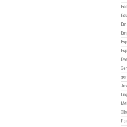
Edi
Ed
Em 
Em
Esp
Esp
Eve
Ger
ger
Jo
Lin
Mei
Olh
Pai