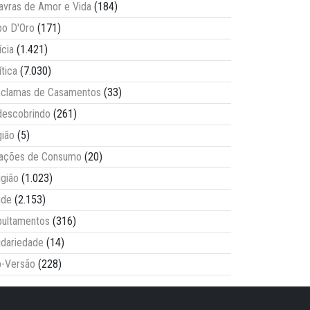
avras de Amor e Vida
(184)
o D'Oro
(171)
ícia
(1.421)
ítica
(7.030)
clamas de Casamentos
(33)
escobrindo
(261)
ião
(5)
lações de Consumo
(20)
igião
(1.023)
úde
(2.153)
ultamentos
(316)
idariedade
(14)
-Versão
(228)