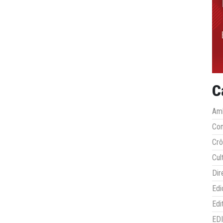
C
Amb
Co
Crô
Cul
Dir
Edi
Edi
ED