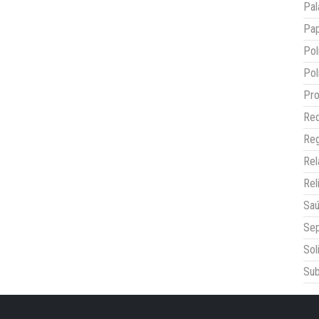
Pal
Pap
Pol
Pol
Pro
Red
Reg
Re
Rel
Sa
Sep
Sol
Sub