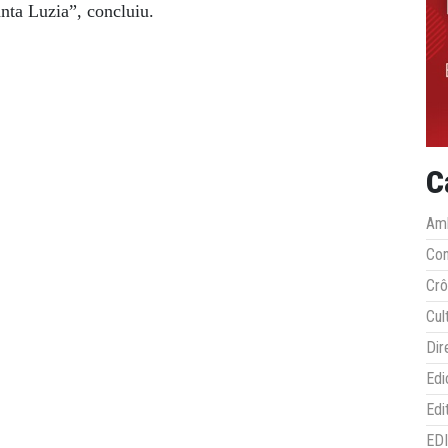
nta Luzia”, concluiu.
C
Amb
Co
Crô
Cul
Dir
Edi
Edi
ED