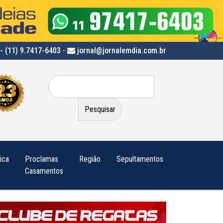
- (11) 9.7417-6403
-
jornal@jornalemdia.com.br
Pesquisar
por:
tica
Proclamas
Região
Sepultamentos
Casamentos