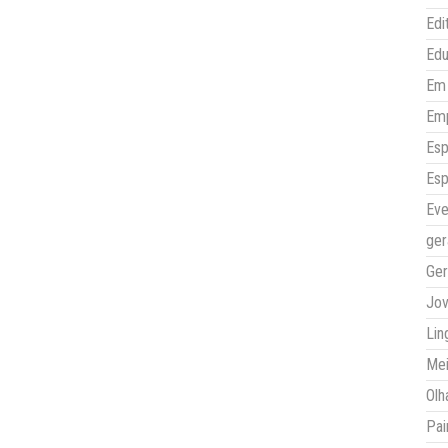
Edi
Ed
Em 
Em
Esp
Esp
Eve
ger
Ger
Jo
Lin
Mei
Olh
Pai