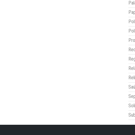
Pal
Pap
Pol
Pol
Pro
Red
Reg
Re
Rel
Sa
Sep
Sol
Sub