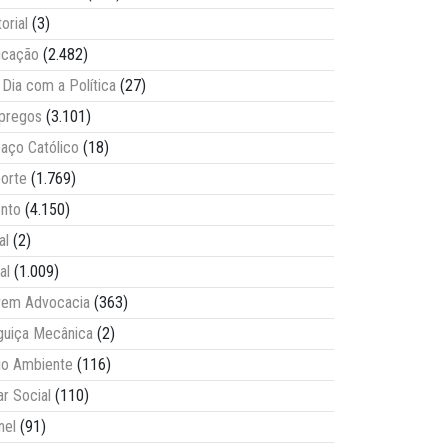
torial
(3)
ucação
(2.482)
Dia com a Política
(27)
pregos
(3.101)
aço Católico
(18)
orte
(1.769)
nto
(4.150)
al
(2)
al
(1.009)
vem Advocacia
(363)
guiça Mecânica
(2)
o Ambiente
(116)
ar Social
(110)
nel
(91)