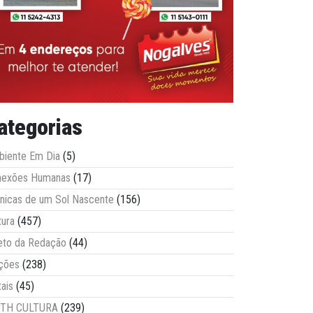
ategorias
iente Em Dia
(5)
nexões Humanas
(17)
nicas de um Sol Nascente
(156)
tura
(457)
eto da Redação
(44)
ções
(238)
tais
(45)
ITH CULTURA
(239)