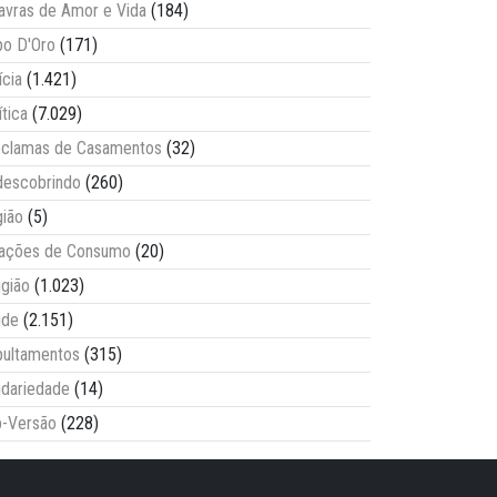
avras de Amor e Vida
(184)
o D'Oro
(171)
ícia
(1.421)
ítica
(7.029)
clamas de Casamentos
(32)
escobrindo
(260)
ião
(5)
lações de Consumo
(20)
igião
(1.023)
úde
(2.151)
ultamentos
(315)
idariedade
(14)
-Versão
(228)