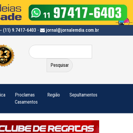
- (11) 9.7417-6403
-
jornal@jornalemdia.com.br
Pesquisar
por:
tica
Proclamas
Região
Sepultamentos
Casamentos