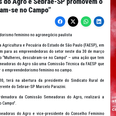
 do Agro e Sebrae-SP promovem o
ram-se no Campo”
dorismo feminino no agronegócio paulista
Agricultura e Pecuária do Estado de São Paulo (FAESP), em
em para as empreendedoras do setor neste dia 30 de março
nto “Mulheres, descubram-se no Campo” – uma ação que tem
Semeadoras do Agro são uma Comissão Técnica da FAESP que
ar o empreendedorismo feminino no campo.
, terá na abertura da presidente do Sindicato Rural de
gerente do Sebrae-SP Marcelo Parazini.
rdenadora da Comissão Semeadoras do Agro, realizará a
o Campo”.
meadoras do Agro e vice-presidente do Conselho Feminino