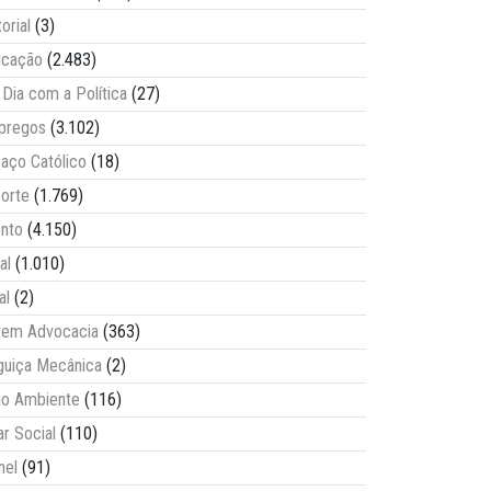
torial
(3)
ucação
(2.483)
Dia com a Política
(27)
pregos
(3.102)
aço Católico
(18)
orte
(1.769)
nto
(4.150)
al
(1.010)
al
(2)
vem Advocacia
(363)
guiça Mecânica
(2)
o Ambiente
(116)
ar Social
(110)
nel
(91)