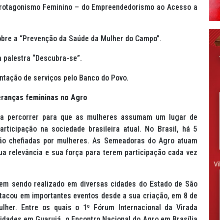
Protagonismo Feminino – do Empreendedorismo ao Acesso a
obre a “Prevenção da Saúde da Mulher do Campo”.
a palestra “Descubra-se”.
ntação de serviços pelo Banco do Povo.
eranças femininas no Agro
 a percorrer para que as mulheres assumam um lugar de
rticipação na sociedade brasileira atual. No Brasil, há 5
são chefiadas por mulheres. As Semeadoras do Agro atuam
a relevância e sua força para terem participação cada vez
em sendo realizado em diversas cidades do Estado de São
tacou em importantes eventos desde a sua criação, em 8 de
lher. Entre os quais o 1
º
Fórum Internacional da Virada
dades em Guarujá, o Encontro Nacional do Agro em Brasília