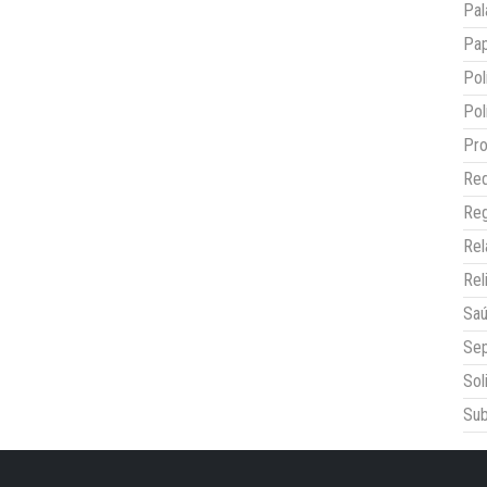
Pal
Pap
Pol
Pol
Pro
Red
Reg
Re
Rel
Sa
Sep
Sol
Sub