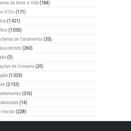
avras de Amor e Vida
(184)
o D'Oro
(171)
ícia
(1.421)
ítica
(7.030)
clamas de Casamentos
(33)
escobrindo
(260)
ião
(5)
lações de Consumo
(20)
igião
(1.023)
úde
(2.153)
ultamentos
(316)
idariedade
(14)
-Versão
(228)