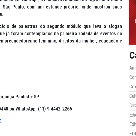
m São Paulo, com um estande próprio, onde mostrou suas
te.
ciclo de palestras do segundo módulo que leva o slogan
ue já foram contemplados na primeira rodada de eventos do
mpreendedorismo feminino, direitos da mulher, educação e
C
Amb
Co
Crô
Cul
ragança Paulista-SP
Dir
-0440 ou WhatsApp: (11) 9 4442-2266
Edi
D
Edi
ED