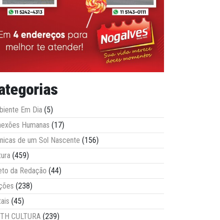
ategorias
iente Em Dia
(5)
nexões Humanas
(17)
nicas de um Sol Nascente
(156)
tura
(459)
eto da Redação
(44)
ções
(238)
tais
(45)
ITH CULTURA
(239)