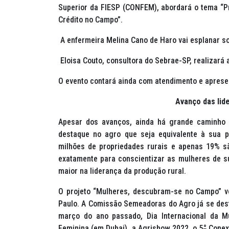
Superior da FIESP (CONFEM), abordará o tema “
Crédito no Campo”.
A enfermeira Melina Cano de Haro vai esplanar s
Eloisa Couto, consultora do Sebrae-SP, realizará 
O evento contará ainda com atendimento e aprese
Avanço das lid
Apesar dos avanços, ainda há grande caminho
destaque no agro que seja equivalente à sua pa
milhões de propriedades rurais e apenas 19% 
exatamente para conscientizar as mulheres de su
maior na liderança da produção rural.
O projeto “Mulheres, descubram-se no Campo” v
Paulo. A Comissão Semeadoras do Agro já se des
março do ano passado, Dia Internacional da Mu
Feminina (em Dubai), a Agrishow 2022, o 5
°
Conexi