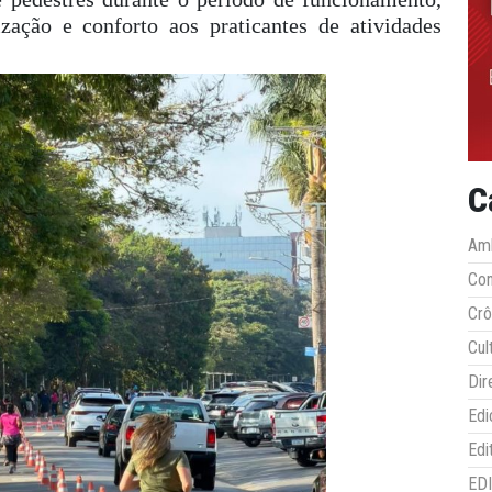
zação e conforto aos praticantes de atividades
C
Amb
Co
Crô
Cul
Dir
Edi
Edi
ED