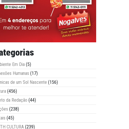
ategorias
iente Em Dia
(5)
nexões Humanas
(17)
nicas de um Sol Nascente
(156)
tura
(456)
eto da Redação
(44)
ções
(238)
tais
(45)
ITH CULTURA
(239)