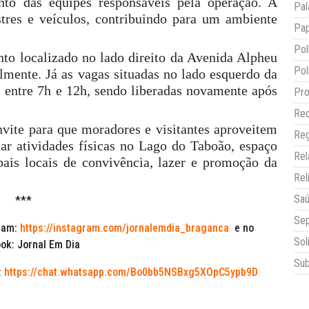
to das equipes responsáveis pela operação. A
Pal
tres e veículos, contribuindo para um ambiente
Pap
Pol
to localizado no lado direito da Avenida Alpheu
Pol
mente. Já as vagas situadas no lado esquerdo da
s entre 7h e 12h, sendo liberadas novamente após
Pro
Red
vite para que moradores e visitantes aproveitem
Reg
ar atividades físicas no Lago do Taboão, espaço
Re
ais locais de convivência, lazer e promoção da
Rel
Sa
***
Sep
ram:
https://instagram.com/jornalemdia_braganca
e no
Sol
ok: Jornal Em Dia
Sub
:
https://chat.whatsapp.com/Bo0bb5NSBxg5XOpC5ypb9D