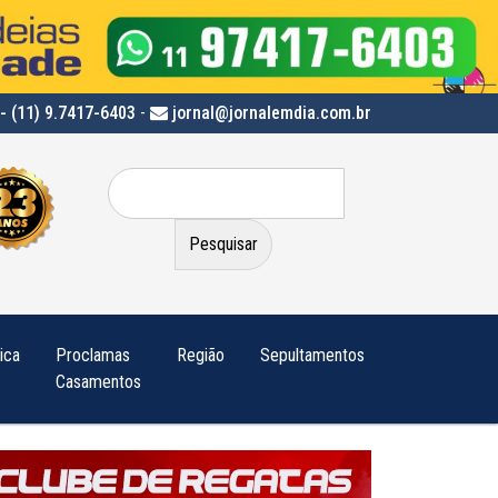
- (11) 9.7417-6403
-
jornal@jornalemdia.com.br
Pesquisar
por:
tica
Proclamas
Região
Sepultamentos
Casamentos