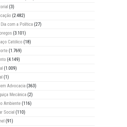
torial
(3)
ucação
(2.482)
Dia com a Política
(27)
pregos
(3.101)
aço Católico
(18)
orte
(1.769)
nto
(4.149)
al
(1.009)
al
(1)
vem Advocacia
(363)
guiça Mecânica
(2)
o Ambiente
(116)
ar Social
(110)
nel
(91)