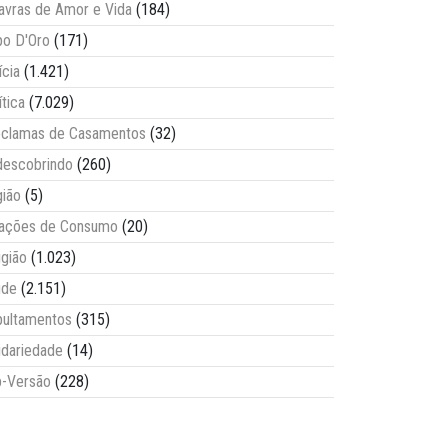
avras de Amor e Vida
(184)
o D'Oro
(171)
ícia
(1.421)
ítica
(7.029)
clamas de Casamentos
(32)
escobrindo
(260)
ião
(5)
lações de Consumo
(20)
igião
(1.023)
úde
(2.151)
ultamentos
(315)
idariedade
(14)
-Versão
(228)