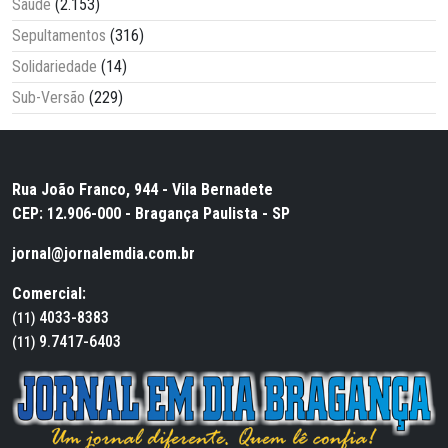
Saúde
(2.153)
Sepultamentos
(316)
Solidariedade
(14)
Sub-Versão
(229)
Rua João Franco, 944 - Vila Bernadete
CEP: 12.906-000 - Bragança Paulista - SP
jornal@jornalemdia.com.br
Comercial:
4033-8383
(11)
9.7417-6403
(11)