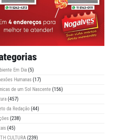
ategorias
iente Em Dia
(5)
nexões Humanas
(17)
nicas de um Sol Nascente
(156)
tura
(457)
eto da Redação
(44)
ções
(238)
tais
(45)
ITH CULTURA
(239)