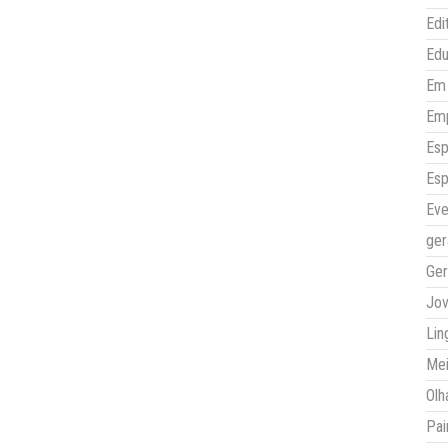
Edi
Ed
Em 
Em
Esp
Esp
Eve
ger
Ger
Jo
Lin
Mei
Olh
Pai