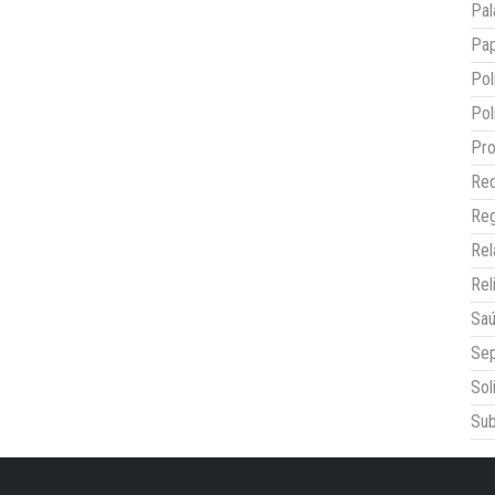
Pal
Pap
Pol
Pol
Pro
Red
Reg
Re
Rel
Sa
Sep
Sol
Sub