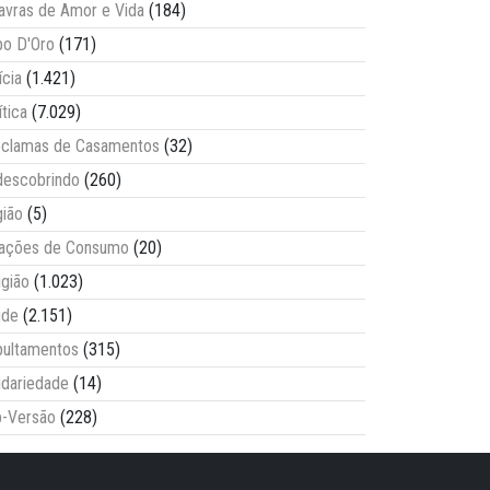
avras de Amor e Vida
(184)
o D'Oro
(171)
ícia
(1.421)
ítica
(7.029)
clamas de Casamentos
(32)
escobrindo
(260)
ião
(5)
lações de Consumo
(20)
igião
(1.023)
úde
(2.151)
ultamentos
(315)
idariedade
(14)
-Versão
(228)