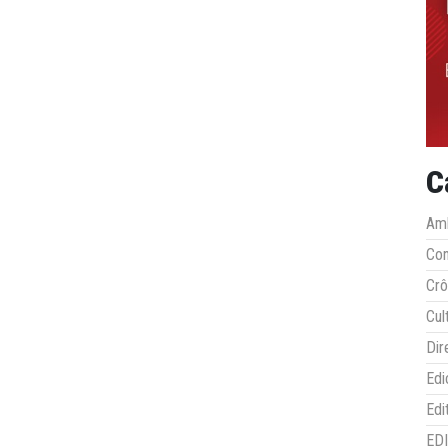
C
Amb
Co
Crô
Cul
Dir
Edi
Edi
ED