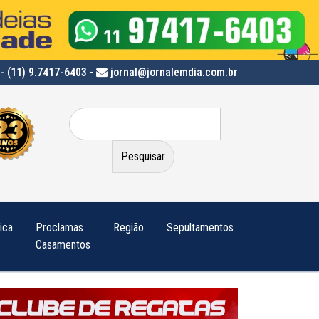
- (11) 9.7417-6403
-
jornal@jornalemdia.com.br
Pesquisar
por:
tica
Proclamas
Região
Sepultamentos
Casamentos