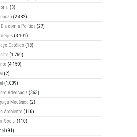
torial
(3)
ucação
(2.482)
Dia com a Política
(27)
pregos
(3.101)
aço Católico
(18)
orte
(1.769)
nto
(4.150)
al
(2)
al
(1.009)
vem Advocacia
(363)
guiça Mecânica
(2)
o Ambiente
(116)
ar Social
(110)
nel
(91)