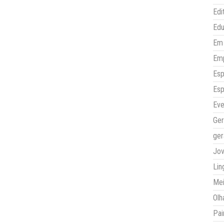
Edi
Ed
Em 
Em
Esp
Esp
Eve
Ger
ger
Jo
Lin
Mei
Olh
Pai