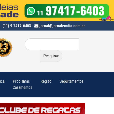
- (11) 9.7417-6403
-
jornal@jornalemdia.com.br
Pesquisar
por:
tica
Proclamas
Região
Sepultamentos
Casamentos