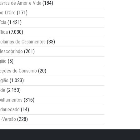
avras de Amor e Vida
(184)
o D'Oro
(171)
ícia
(1.421)
ítica
(7.030)
clamas de Casamentos
(33)
escobrindo
(261)
ião
(5)
lações de Consumo
(20)
igião
(1.023)
úde
(2.153)
ultamentos
(316)
idariedade
(14)
-Versão
(228)