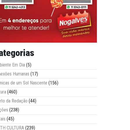
ategorias
iente Em Dia
(5)
nexões Humanas
(17)
nicas de um Sol Nascente
(156)
tura
(460)
eto da Redação
(44)
ções
(238)
tais
(45)
ITH CULTURA
(239)