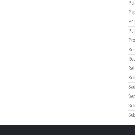
Pal
Pap
Pol
Pol
Pro
Red
Reg
Re
Rel
Sa
Sep
Sol
Sub