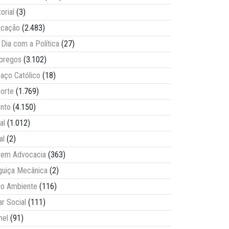
torial
(3)
ucação
(2.483)
Dia com a Política
(27)
pregos
(3.102)
aço Católico
(18)
orte
(1.769)
nto
(4.150)
al
(1.012)
al
(2)
vem Advocacia
(363)
guiça Mecânica
(2)
o Ambiente
(116)
ar Social
(111)
nel
(91)