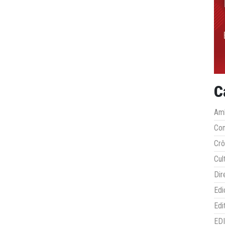
C
Amb
Co
Crô
Cul
Dir
Edi
Edi
ED