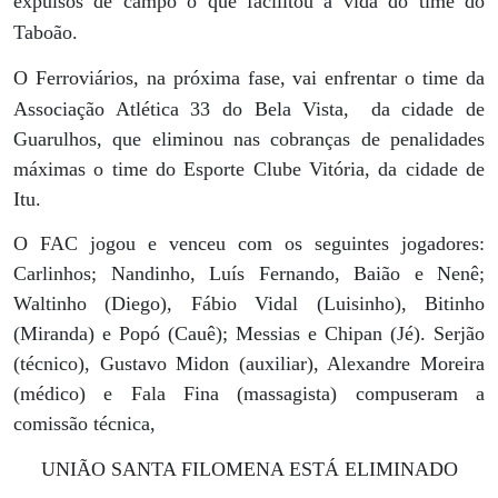
expulsos de campo o que facilitou a vida do time do
Taboão.
O Ferroviários, na próxima fase, vai enfrentar o time da
Associação Atlética 33 do Bela Vista,
da cidade de
Guarulhos, que eliminou nas cobranças de penalidades
máximas o time do Esporte Clube Vitória, da cidade de
Itu.
O FAC jogou e venceu com os seguintes jogadores:
Carlinhos; Nandinho, Luís Fernando, Baião e Nenê;
Waltinho (Diego), Fábio Vidal (Luisinho), Bitinho
(Miranda) e Popó (Cauê); Messias e Chipan (Jé). Serjão
(técnico), Gustavo Midon (auxiliar), Alexandre Moreira
(médico) e Fala Fina (massagista) compuseram a
comissão técnica,
UNIÃO SANTA FILOMENA ESTÁ ELIMINADO