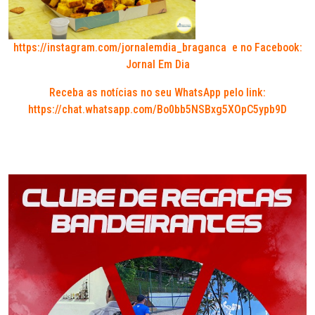
https://instagram.com/jornalemdia_braganca
e no Facebook:
Jornal Em Dia
Receba as notícias no seu WhatsApp pelo link:
https://chat.whatsapp.com/Bo0bb5NSBxg5XOpC5ypb9D