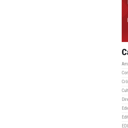
C
Amb
Co
Crô
Cul
Dir
Edi
Edi
ED