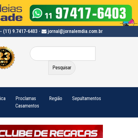
- (11) 9.7417-6403
-
jornal@jornalemdia.com.br
Pesquisar
por:
tica
Proclamas
Região
Sepultamentos
Casamentos