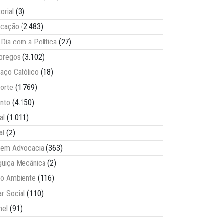
torial
(3)
ucação
(2.483)
Dia com a Política
(27)
pregos
(3.102)
aço Católico
(18)
orte
(1.769)
nto
(4.150)
al
(1.011)
al
(2)
vem Advocacia
(363)
guiça Mecânica
(2)
o Ambiente
(116)
ar Social
(110)
nel
(91)