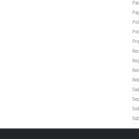
Pal
Pap
Pol
Pol
Pro
Red
Reg
Re
Rel
Sa
Sep
Sol
Sub