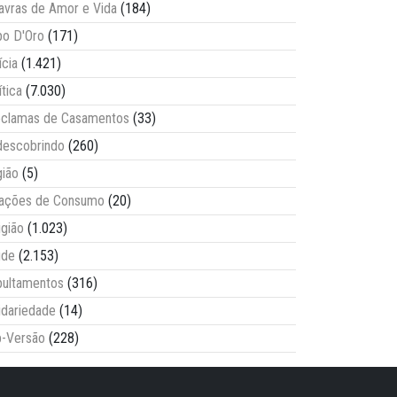
avras de Amor e Vida
(184)
o D'Oro
(171)
ícia
(1.421)
ítica
(7.030)
clamas de Casamentos
(33)
escobrindo
(260)
ião
(5)
lações de Consumo
(20)
igião
(1.023)
úde
(2.153)
ultamentos
(316)
idariedade
(14)
-Versão
(228)