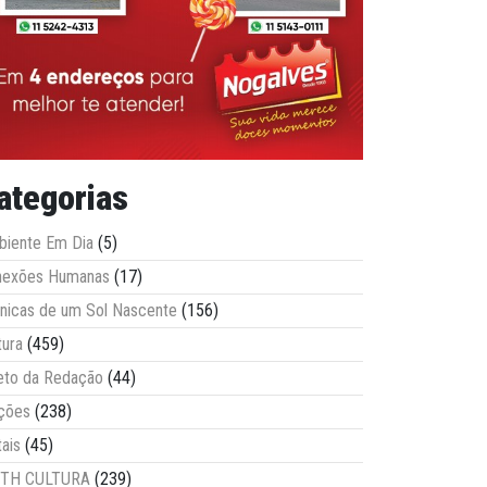
ategorias
iente Em Dia
(5)
nexões Humanas
(17)
nicas de um Sol Nascente
(156)
tura
(459)
eto da Redação
(44)
ções
(238)
tais
(45)
ITH CULTURA
(239)