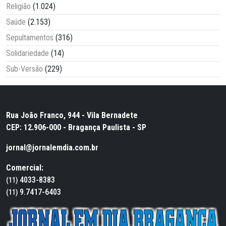
Religião
(1.024)
Saúde
(2.153)
Sepultamentos
(316)
Solidariedade
(14)
Sub-Versão
(229)
Rua João Franco, 944 - Vila Bernadete
CEP: 12.906-000 - Bragança Paulista - SP
jornal@jornalemdia.com.br
Comercial:
4033-8383
(11)
9.7417-6403
(11)