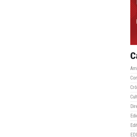
C
Amb
Co
Crô
Cul
Dir
Edi
Edi
ED