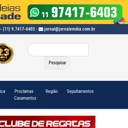
- (11) 9.7417-6403
-
jornal@jornalemdia.com.br
Pesquisar
por:
tica
Proclamas
Região
Sepultamentos
Casamentos