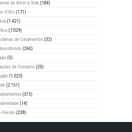
avras de Amor e Vida
(184)
o D'Oro
(171)
ícia
(1.421)
ítica
(7.029)
clamas de Casamentos
(32)
escobrindo
(260)
ião
(5)
lações de Consumo
(20)
igião
(1.023)
úde
(2.151)
ultamentos
(315)
idariedade
(14)
-Versão
(228)