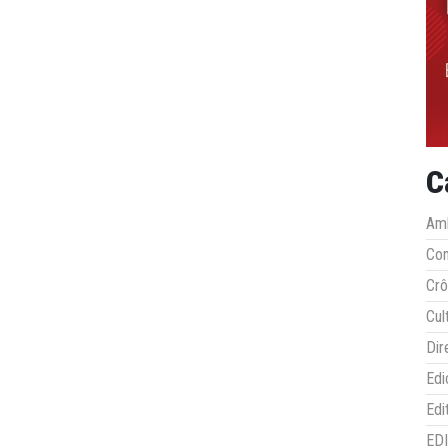
C
Amb
Co
Crô
Cul
Dir
Edi
Edi
ED