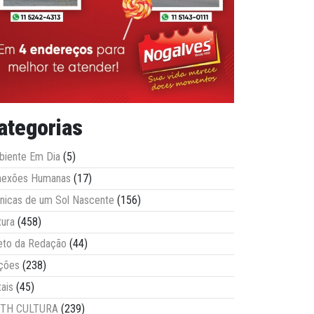
ategorias
iente Em Dia
(5)
nexões Humanas
(17)
nicas de um Sol Nascente
(156)
tura
(458)
eto da Redação
(44)
ções
(238)
tais
(45)
ITH CULTURA
(239)