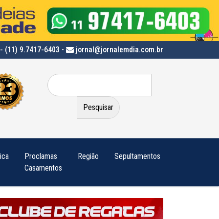
- (11) 9.7417-6403
-
jornal@jornalemdia.com.br
Pesquisar
por:
tica
Proclamas
Região
Sepultamentos
Casamentos