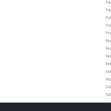
Pal
Pap
Pol
Pol
Pro
Red
Reg
Re
Rel
Sa
Sep
Sol
Sub