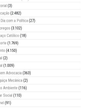
torial
(3)
ucação
(2.482)
Dia com a Política
(27)
pregos
(3.102)
aço Católico
(18)
orte
(1.769)
nto
(4.150)
al
(2)
al
(1.009)
vem Advocacia
(363)
guiça Mecânica
(2)
o Ambiente
(116)
ar Social
(110)
nel
(91)