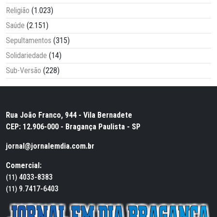
Religião
(1.023)
Saúde
(2.151)
Sepultamentos
(315)
Solidariedade
(14)
Sub-Versão
(228)
Rua João Franco, 944 - Vila Bernadete
CEP: 12.906-000 - Bragança Paulista - SP
jornal@jornalemdia.com.br
Comercial:
4033-8383
(11)
9.7417-6403
(11)