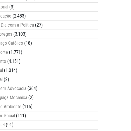
torial
(3)
ucação
(2.483)
Dia com a Política
(27)
pregos
(3.103)
aço Católico
(18)
orte
(1.771)
nto
(4.151)
al
(1.014)
al
(2)
vem Advocacia
(364)
guiça Mecânica
(2)
o Ambiente
(116)
ar Social
(111)
nel
(91)