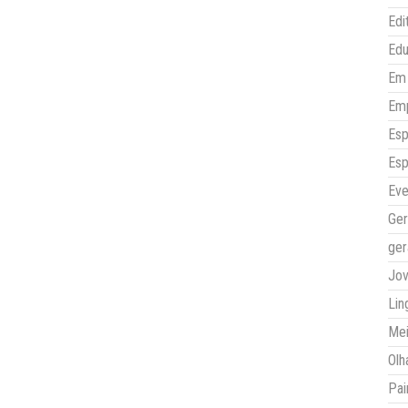
Edi
Ed
Em 
Em
Esp
Esp
Eve
Ger
ger
Jo
Lin
Mei
Olh
Pai