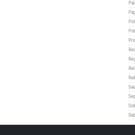
Pal
Pap
Pol
Pol
Pro
Red
Reg
Re
Rel
Sa
Sep
Sol
Sub