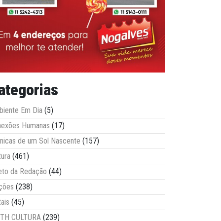
ategorias
iente Em Dia
(5)
nexões Humanas
(17)
nicas de um Sol Nascente
(157)
tura
(461)
eto da Redação
(44)
ções
(238)
tais
(45)
ITH CULTURA
(239)