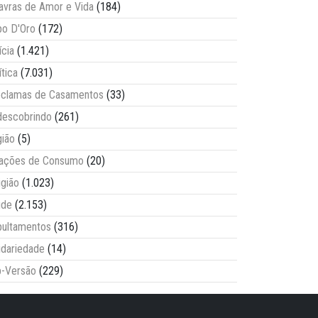
avras de Amor e Vida
(184)
o D'Oro
(172)
ícia
(1.421)
ítica
(7.031)
clamas de Casamentos
(33)
escobrindo
(261)
ião
(5)
lações de Consumo
(20)
igião
(1.023)
úde
(2.153)
ultamentos
(316)
idariedade
(14)
-Versão
(229)