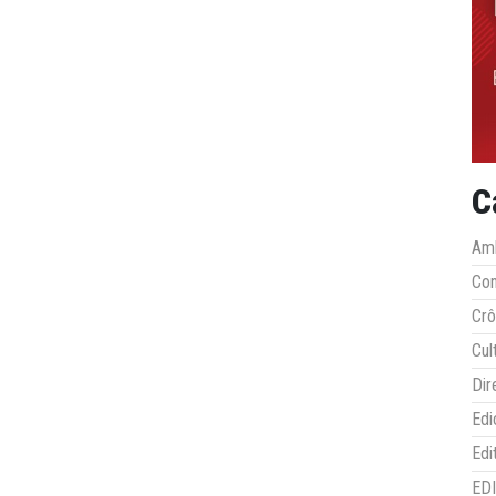
C
Amb
Co
Crô
Cul
Dir
Edi
Edi
ED