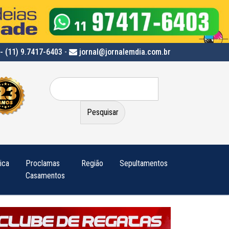
- (11) 9.7417-6403
-
jornal@jornalemdia.com.br
Pesquisar
por:
tica
Proclamas
Região
Sepultamentos
Casamentos