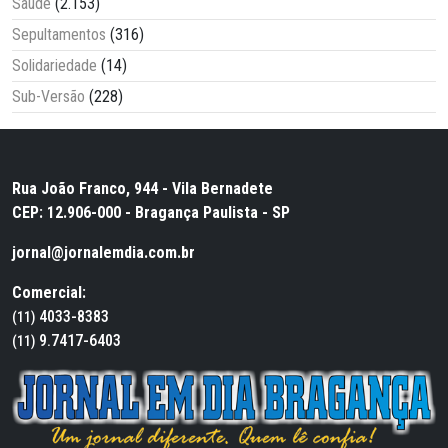
Saúde
(2.153)
Sepultamentos
(316)
Solidariedade
(14)
Sub-Versão
(228)
Rua João Franco, 944 - Vila Bernadete
CEP: 12.906-000 - Bragança Paulista - SP
jornal@jornalemdia.com.br
Comercial:
4033-8383
(11)
9.7417-6403
(11)