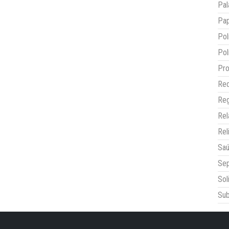
Pal
Pap
Pol
Pol
Pro
Red
Reg
Re
Rel
Sa
Sep
Sol
Sub