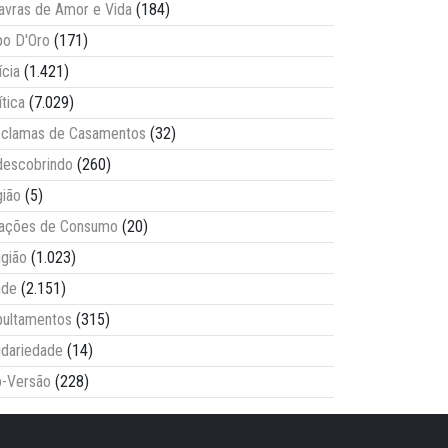
avras de Amor e Vida
(184)
o D'Oro
(171)
ícia
(1.421)
ítica
(7.029)
clamas de Casamentos
(32)
escobrindo
(260)
ião
(5)
lações de Consumo
(20)
igião
(1.023)
úde
(2.151)
ultamentos
(315)
idariedade
(14)
-Versão
(228)