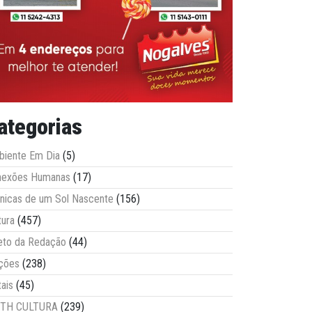
ategorias
iente Em Dia
(5)
nexões Humanas
(17)
nicas de um Sol Nascente
(156)
tura
(457)
eto da Redação
(44)
ções
(238)
tais
(45)
ITH CULTURA
(239)