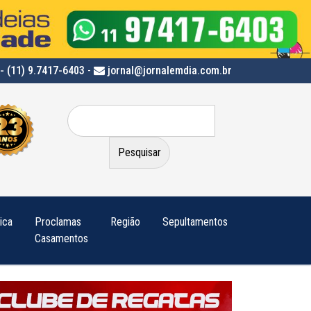
- (11) 9.7417-6403
-
jornal@jornalemdia.com.br
Pesquisar
por:
tica
Proclamas
Região
Sepultamentos
Casamentos