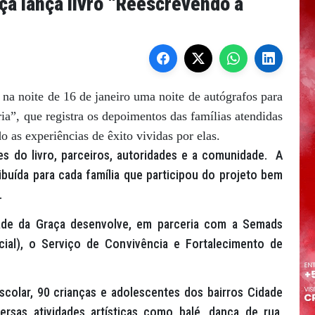
a lança livro “Reescrevendo a
 noite de 16 de janeiro uma noite de autógrafos para
ia”, que registra os depoimentos das famílias atendidas
o as experiências de êxito vividas por elas.
 do livro, parceiros, autoridades e a comunidade.
A
ribuída para cada família que participou do projeto bem
.
dade da Graça desenvolve, em parceria com a Semads
ial), o Serviço de Convivência e Fortalecimento de
scolar, 90 crianças e adolescentes dos bairros Cidade
rsas atividades artísticas como balé, dança de rua,