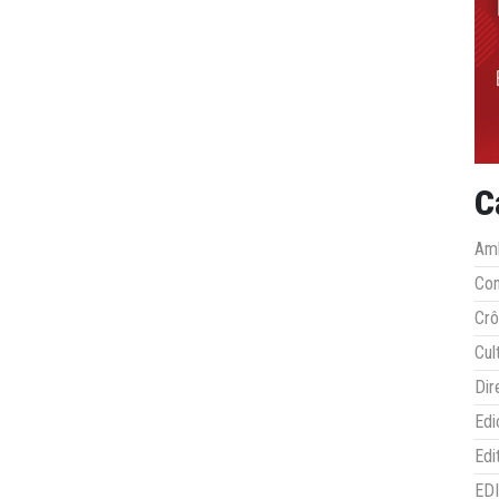
C
Amb
Co
Crô
Cul
Dir
Edi
Edi
ED