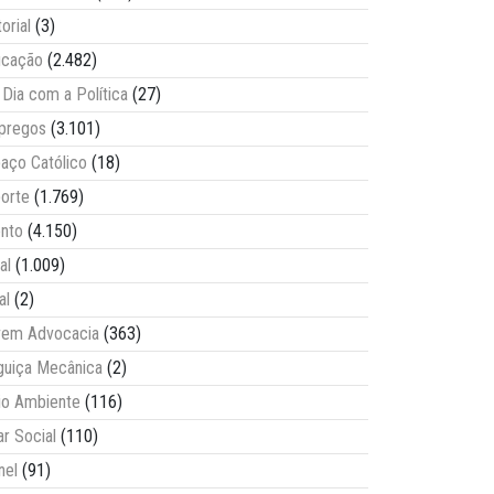
torial
(3)
ucação
(2.482)
Dia com a Política
(27)
pregos
(3.101)
aço Católico
(18)
orte
(1.769)
nto
(4.150)
al
(1.009)
al
(2)
vem Advocacia
(363)
guiça Mecânica
(2)
o Ambiente
(116)
ar Social
(110)
nel
(91)