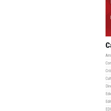
C
Amb
Co
Crô
Cul
Dir
Edi
Edi
ED