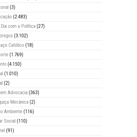
torial
(3)
ucação
(2.483)
Dia com a Política
(27)
pregos
(3.102)
aço Católico
(18)
orte
(1.769)
nto
(4.150)
al
(1.010)
al
(2)
vem Advocacia
(363)
guiça Mecânica
(2)
o Ambiente
(116)
ar Social
(110)
nel
(91)