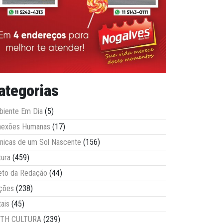
ategorias
iente Em Dia
(5)
nexões Humanas
(17)
nicas de um Sol Nascente
(156)
tura
(459)
eto da Redação
(44)
ções
(238)
tais
(45)
ITH CULTURA
(239)