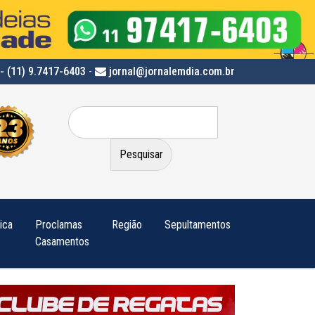
- (11) 9.7417-6403
-
jornal@jornalemdia.com.br
Pesquisar
por:
tica
Proclamas
Região
Sepultamentos
Casamentos