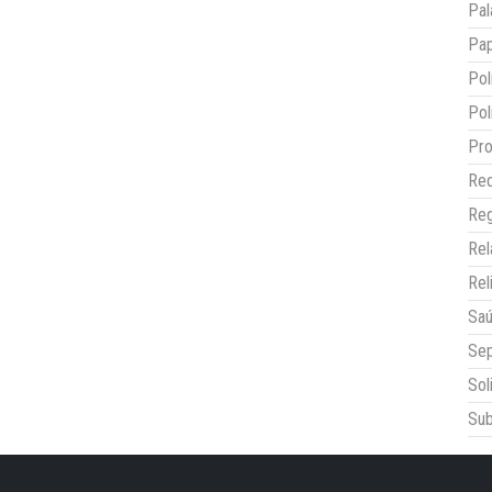
Pal
Pap
Pol
Pol
Pro
Red
Reg
Re
Rel
Sa
Sep
Sol
Sub