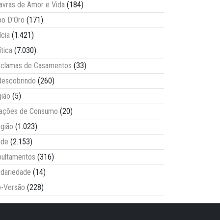
avras de Amor e Vida
(184)
o D'Oro
(171)
ícia
(1.421)
ítica
(7.030)
clamas de Casamentos
(33)
escobrindo
(260)
ião
(5)
lações de Consumo
(20)
igião
(1.023)
úde
(2.153)
ultamentos
(316)
idariedade
(14)
-Versão
(228)