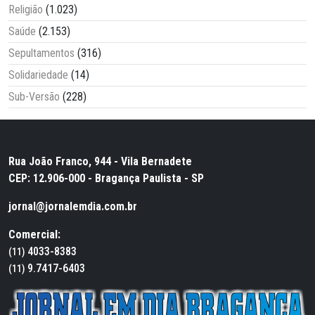
Religião
(1.023)
Saúde
(2.153)
Sepultamentos
(316)
Solidariedade
(14)
Sub-Versão
(228)
Rua João Franco, 944 - Vila Bernadete
CEP: 12.906-000 - Bragança Paulista - SP
jornal@jornalemdia.com.br
Comercial:
4033-8383
(11)
9.7417-6403
(11)