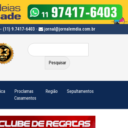
- (11) 9.7417-6403
-
jornal@jornalemdia.com.br
Pesquisar
por:
tica
Proclamas
Região
Sepultamentos
Casamentos