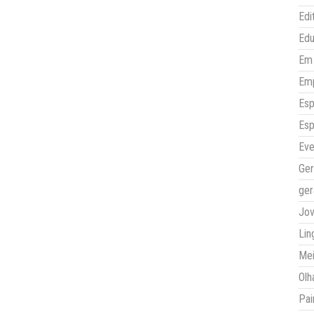
Edi
Ed
Em 
Em
Esp
Esp
Eve
Ger
ger
Jo
Lin
Mei
Olh
Pai