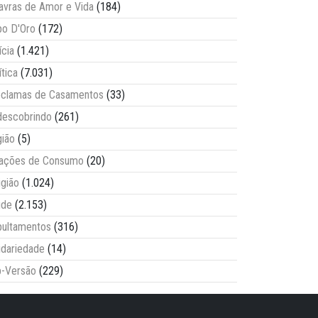
avras de Amor e Vida
(184)
o D'Oro
(172)
ícia
(1.421)
ítica
(7.031)
clamas de Casamentos
(33)
escobrindo
(261)
ião
(5)
lações de Consumo
(20)
igião
(1.024)
úde
(2.153)
ultamentos
(316)
idariedade
(14)
-Versão
(229)