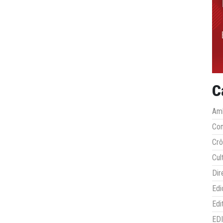
C
Amb
Co
Crô
Cul
Dir
Edi
Edi
ED