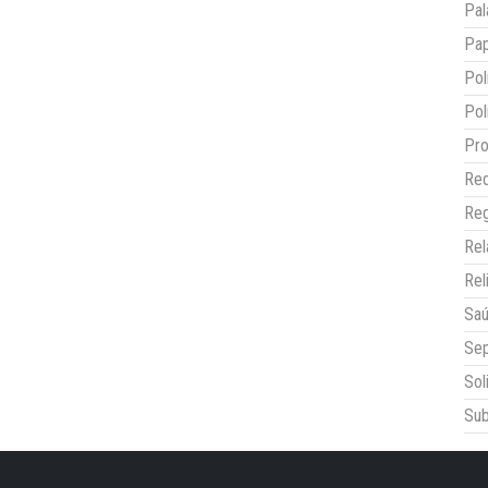
Pal
Pap
Pol
Pol
Pro
Red
Reg
Re
Rel
Sa
Sep
Sol
Sub