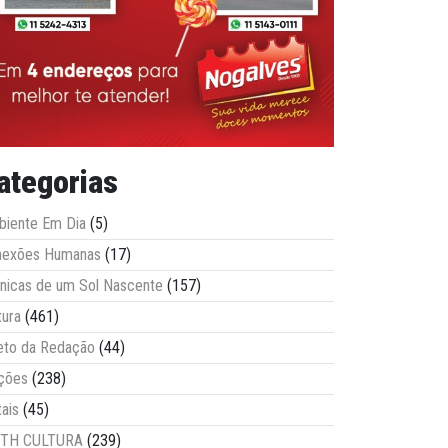
ategorias
iente Em Dia
(5)
nexões Humanas
(17)
nicas de um Sol Nascente
(157)
tura
(461)
eto da Redação
(44)
ções
(238)
tais
(45)
ITH CULTURA
(239)