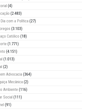
torial
(4)
ucação
(2.483)
Dia com a Política
(27)
pregos
(3.103)
aço Católico
(18)
orte
(1.771)
nto
(4.151)
al
(1.013)
al
(2)
vem Advocacia
(364)
guiça Mecânica
(2)
o Ambiente
(116)
ar Social
(111)
nel
(91)