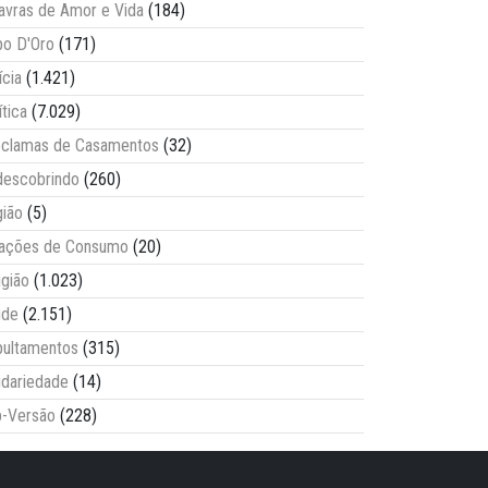
avras de Amor e Vida
(184)
o D'Oro
(171)
ícia
(1.421)
ítica
(7.029)
clamas de Casamentos
(32)
escobrindo
(260)
ião
(5)
lações de Consumo
(20)
igião
(1.023)
úde
(2.151)
ultamentos
(315)
idariedade
(14)
-Versão
(228)