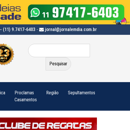
- (11) 9.7417-6403
-
jornal@jornalemdia.com.br
Pesquisar
por:
tica
Proclamas
Região
Sepultamentos
Casamentos