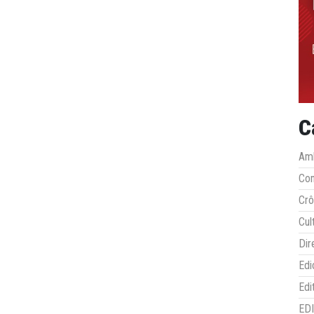
C
Amb
Co
Crô
Cul
Dir
Edi
Edi
ED