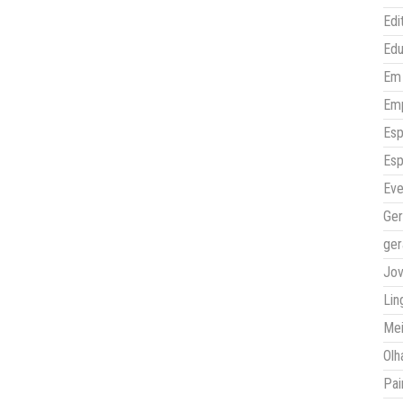
Edi
Ed
Em 
Em
Esp
Esp
Eve
Ger
ger
Jo
Lin
Mei
Olh
Pai