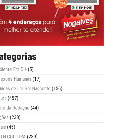
ategorias
iente Em Dia
(5)
nexões Humanas
(17)
nicas de um Sol Nascente
(156)
tura
(457)
eto da Redação
(44)
ções
(238)
tais
(45)
ITH CULTURA
(239)