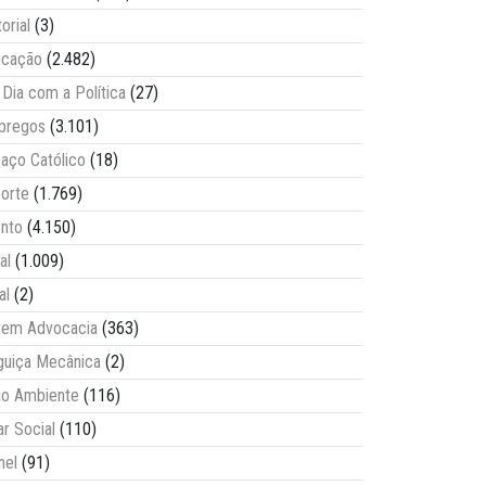
torial
(3)
ucação
(2.482)
Dia com a Política
(27)
pregos
(3.101)
aço Católico
(18)
orte
(1.769)
nto
(4.150)
al
(1.009)
al
(2)
vem Advocacia
(363)
guiça Mecânica
(2)
o Ambiente
(116)
ar Social
(110)
nel
(91)