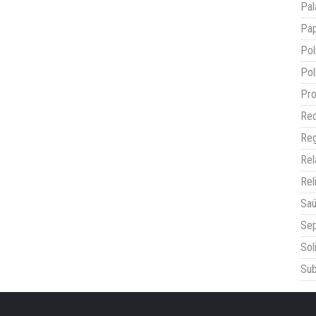
Pal
Pap
Pol
Pol
Pro
Red
Reg
Re
Rel
Sa
Sep
Sol
Sub