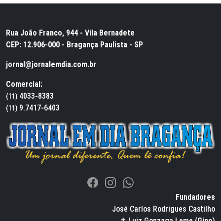
Rua João Franco, 944 - Vila Bernadete
CEP: 12.906-000 - Bragança Paulista - SP
jornal@jornalemdia.com.br
Comercial:
4033-8383
(11)
9.7417-6403
(11)
Fundadores
José Carlos Rodrigues Castilho
✝ Luiz Gonzaga Leme (
Gino
)