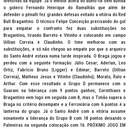
ofensivas da equipe. Já o melhor atleta do duelo foi sem dúvida
o goleiro Fernando Henrique do Ramalhão que além de
defender o pênalti fez grandes defesas evitado a vitória do Red
Bull Bragantino. O técnico Felipe Conceição precisando do gol
para empatar o confronto fez duas substituições no
Bragantino, tirando Barreto e Vitinho e colocando em campo
Uillian Correia e Claudinho. O time melhorou com as
substituições, e só não chegou ao empate por que o arqueiro
do Santo André estava numa tarde inspirada. O Braga jogou e
perdeu com a seguinte formação. Júlio Cesar; Aderlan, Leo
Ortiz, Fabrício Bruno (Ligger) e Edimar; Barreto (Uillian
Correia), Matheus Jesus e Vitinho (Claudinho); Morato, Ítalo e
Arthur. Com esse resultado o Grupo D permanece com o
Guarani na liderança com 9 pontos ganhos; Corinthians e
Bragantino vem logo em seguida com 8, mas o Timão supera o
Braga no critério desempate e a Ferroviária com 6 pontos é a
lanterna do grupo. Já o Santo André com a vitória assume
novamente a liderança do Grupo B com 18 pontos deixando o
Palmeiras na segunda colocação com 16. PRÓXIMO JOGO EM