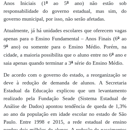
º
º
Anos Iniciais (1
ao 5
ano) não estão sob
responsabilidade do governo estadual, mas sim, do
governo municipal, por isso, não serão afetadas.
Atualmente, já há unidades escolares que oferecem vagas
º
apenas para o Ensino Fundamental – Anos Finais (6
ao
º
9
ano) ou somente para o Ensino Médio. Porém, na
º
cidade, a maioria possibilita que o aluno entre no 6
ano e
ª
saia apenas quando terminar a 3
série do Ensino Médio.
De acordo com o governo do estado, a reorganização se
deve à redução de demanda de alunos. A Secretaria
Estadual da Educação explicou que um levantamento
realizado pela Fundação Seade (Sistema Estadual de
Análise de Dados) apontou tendência de queda de 1,3%
ao ano da população em idade escolar no estado de São
Paulo. Entre 1998 e 2015, a rede estadual de ensino
perdeu dois milhões de alunos. A redução de nascimentos