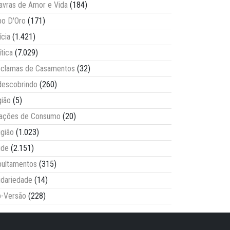
avras de Amor e Vida
(184)
o D'Oro
(171)
ícia
(1.421)
ítica
(7.029)
clamas de Casamentos
(32)
escobrindo
(260)
ião
(5)
lações de Consumo
(20)
igião
(1.023)
úde
(2.151)
ultamentos
(315)
idariedade
(14)
-Versão
(228)