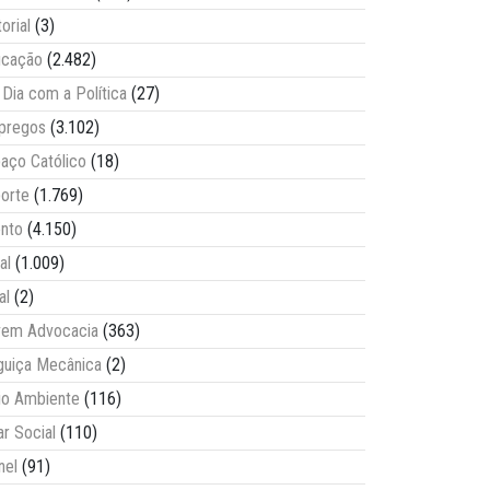
torial
(3)
ucação
(2.482)
Dia com a Política
(27)
pregos
(3.102)
aço Católico
(18)
orte
(1.769)
nto
(4.150)
al
(1.009)
al
(2)
vem Advocacia
(363)
guiça Mecânica
(2)
o Ambiente
(116)
ar Social
(110)
nel
(91)