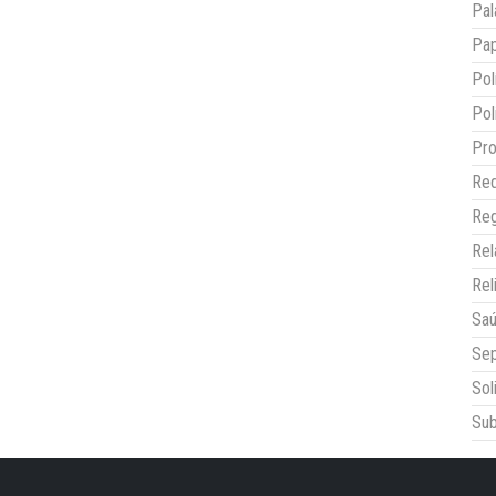
Pal
Pap
Pol
Pol
Pro
Red
Reg
Re
Rel
Sa
Sep
Sol
Sub