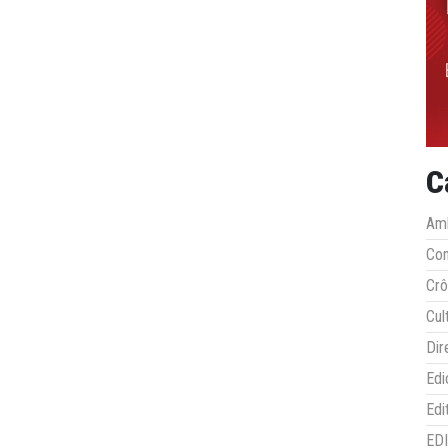
C
Amb
Co
Crô
Cul
Dir
Edi
Edi
ED