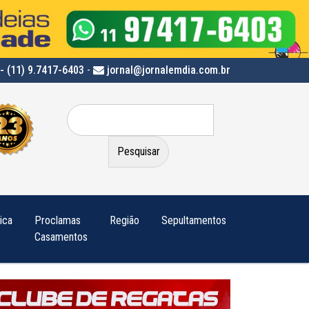
- (11) 9.7417-6403
-
jornal@jornalemdia.com.br
Pesquisar
por:
tica
Proclamas
Região
Sepultamentos
Casamentos