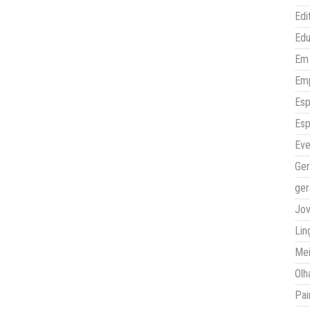
Edi
Ed
Em 
Em
Esp
Esp
Eve
Ger
ger
Jo
Lin
Mei
Olh
Pai