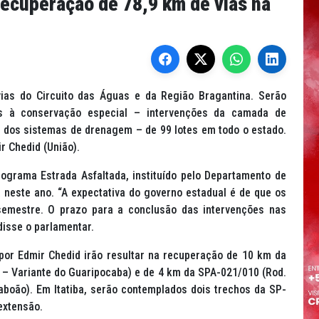
ecuperação de 78,9 km de vias na
ias do Circuito das Águas e da Região Bragantina. Serão
os à conservação especial – intervenções da camada de
e dos sistemas de drenagem – de 99 lotes em todo o estado.
r Chedid (União).
ograma Estrada Asfaltada, instituído pelo Departamento de
 neste ano. “A expectativa do governo estadual é de que os
 semestre. O prazo para a conclusão das intervenções nas
disse o parlamentar.
por Edmir Chedid irão resultar na recuperação de 10 km da
 – Variante do Guaripocaba) e de 4 km da SPA-021/010 (Rod.
boão). Em Itatiba, serão contemplados dois trechos da SP-
extensão.