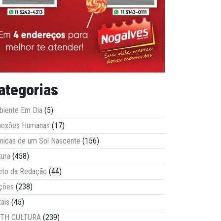
ategorias
iente Em Dia
(5)
nexões Humanas
(17)
nicas de um Sol Nascente
(156)
tura
(458)
eto da Redação
(44)
ções
(238)
tais
(45)
ITH CULTURA
(239)