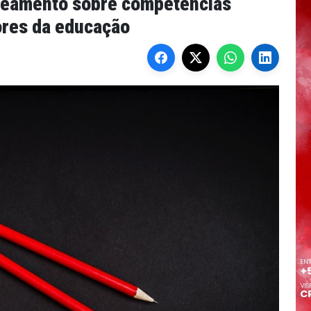
peamento sobre competências
ores da educação