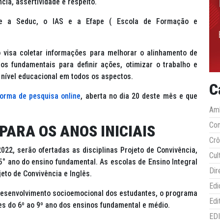
cia, assertividade e respeito.
tre a Seduc, o IAS e a Efape ( Escola de Formação e
 visa coletar informações para melhorar o alinhamento de
s fundamentais para definir ações, otimizar o trabalho e
o nível educacional em todos os aspectos.
C
forma de pesquisa online
, aberta no dia 20 deste mês e que
Amb
Co
PARA OS ANOS INICIAIS
Crô
022, serão ofertadas as disciplinas Projeto de Convivência,
Cul
5° ano do ensino fundamental. As escolas de Ensino Integral
Dir
eto de Convivência e Inglês.
Edi
 desenvolvimento socioemocional dos estudantes, o programa
Edi
es do 6º ao 9º ano dos ensinos fundamental e médio.
ED