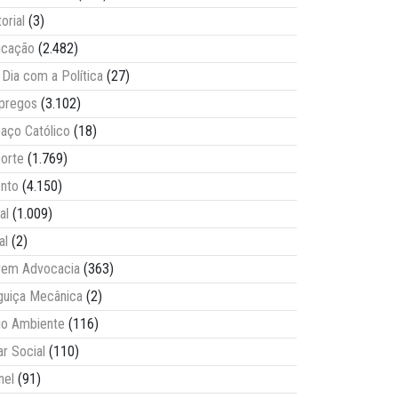
torial
(3)
ucação
(2.482)
Dia com a Política
(27)
pregos
(3.102)
aço Católico
(18)
orte
(1.769)
nto
(4.150)
al
(1.009)
al
(2)
vem Advocacia
(363)
guiça Mecânica
(2)
o Ambiente
(116)
ar Social
(110)
nel
(91)