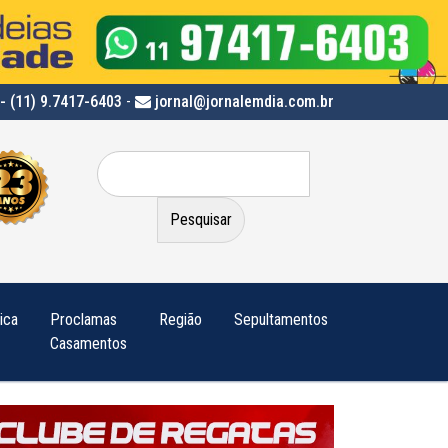
- (11) 9.7417-6403
-
jornal@jornalemdia.com.br
Pesquisar
por:
tica
Proclamas
Região
Sepultamentos
Casamentos