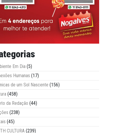
ategorias
iente Em Dia
(5)
nexões Humanas
(17)
nicas de um Sol Nascente
(156)
tura
(458)
eto da Redação
(44)
ções
(238)
tais
(45)
ITH CULTURA
(239)