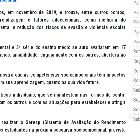
Pal
nos, em novembro de 2019, e trouxe, entre outros pontos,
Pap
rendizagem e fatores educacionais, como melhoria do
Pol
ental e redução dos riscos de evasão e violência escolar
Pol
Pro
ental e 3ª série do ensino médio se auto avaliaram em 17
Red
cias: amabilidade, engajamento com os outros, abertura ao
Reg
Re
a mostra que as competências socioemocionais têm impactos
Rel
 em sua aprendizagem, quanto na sua vida futura.
Sa
ticas individuais, que se manifestam nas formas de sentir,
Sep
om os outros e com as situações para estabelecer e atingir
Sol
Sub
 realizar o Saresp (Sistema de Avaliação do Rendimento
os estudantes na próxima pesquisa socioemocional, prevista