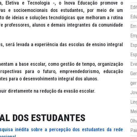
da, Eletiva e Tecnologia -, o Inova Educação promove o
Edi
ivas e socioemocionais dos estudantes, por meio de um
Ed
to de ideias e soluções tecnológicas que melhoram a rotina
re professores, alunos e demais integrantes da comunidade
Em 
Em
, será levada a experiência das escolas de ensino integral
Esp
Esp
entam a base escolar, como gestão de tempo, organização
Eve
spectivas para o futuro, empreendedorismo, educação
Ger
ntes para o desenvolvimento integral dos alunos.
ger
ibuir diretamente na redução da evasão escolar.
Jo
Lin
Mei
AL DOS ESTUDANTES
Olh
squisa inédita sobre a percepção dos estudantes da rede
Pai
mocional
.