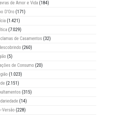
avras de Amor e Vida
(184)
o D'Oro
(171)
ícia
(1.421)
ítica
(7.029)
clamas de Casamentos
(32)
escobrindo
(260)
ião
(5)
lações de Consumo
(20)
igião
(1.023)
úde
(2.151)
ultamentos
(315)
idariedade
(14)
-Versão
(228)