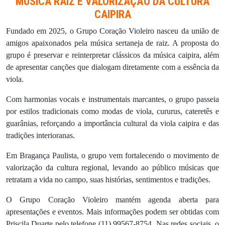
MÚSICA RAIZ E VALORIZAÇÃO DA CULTURA
CAIPIRA
Fundado em 2025, o Grupo Coração Violeiro nasceu da união de
amigos apaixonados pela música sertaneja de raiz. A proposta do
grupo é preservar e reinterpretar clássicos da música caipira, além
de apresentar canções que dialogam diretamente com a essência da
viola.
Com harmonias vocais e instrumentais marcantes, o grupo passeia
por estilos tradicionais como modas de viola, cururus, cateretês e
guarânias, reforçando a importância cultural da viola caipira e das
tradições interioranas.
Em Bragança Paulista, o grupo vem fortalecendo o movimento de
valorização da cultura regional, levando ao público músicas que
retratam a vida no campo, suas histórias, sentimentos e tradições.
O Grupo Coração Violeiro mantém agenda aberta para
apresentações e eventos. Mais informações podem ser obtidas com
Priscila Duarte pelo telefone (11) 99567-8754. Nas redes sociais, o