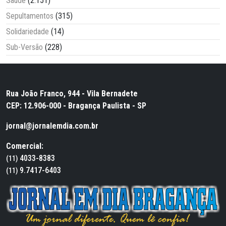
Saúde
(2.151)
Sepultamentos
(315)
Solidariedade
(14)
Sub-Versão
(228)
Rua João Franco, 944 - Vila Bernadete
CEP: 12.906-000 - Bragança Paulista - SP
jornal@jornalemdia.com.br
Comercial:
4033-8383
(11)
9.7417-6403
(11)